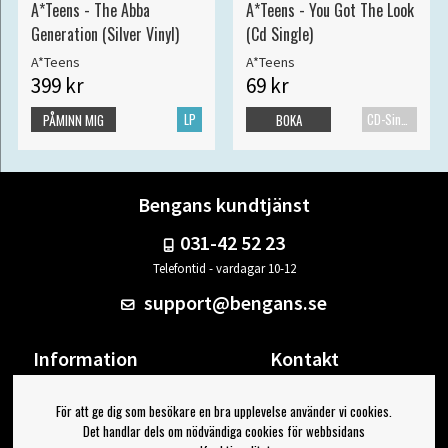
A*Teens - The Abba
A*Teens - You Got The Look
Generation (Silver Vinyl)
(Cd Single)
A*Teens
A*Teens
399 kr
69 kr
LP
CD-Singel
PÅMINN MIG
BOKA
Bengans kundtjänst
031-42 52 23
Telefontid - vardagar 10-12
support@bengans.se
Information
Kontakt
Ångra Köp
Våra butiker & öppettider
För att ge dig som besökare en bra upplevelse använder vi cookies.
Om Bengans
Din sida
Det handlar dels om nödvändiga cookies för webbsidans
FAQ / Köp- & Leveransvillkor
Logga ut