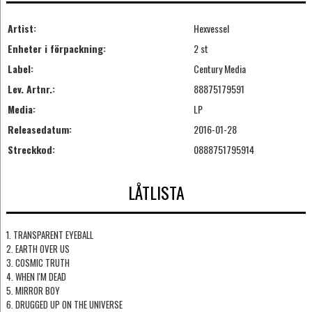
Artist:
Hexvessel
Enheter i förpackning:
2 st
Label:
Century Media
Lev. Artnr.:
88875179591
Media:
LP
Releasedatum:
2016-01-28
Streckkod:
0888751795914
LÅTLISTA
1. TRANSPARENT EYEBALL
2. EARTH OVER US
3. COSMIC TRUTH
4. WHEN I'M DEAD
5. MIRROR BOY
6. DRUGGED UP ON THE UNIVERSE