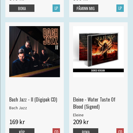
LP
LP
BOKA
PÅMINN MIG
Bach Jazz - II (Digipak CD)
Eleine - Water Taste Of
Blood (Signed)
Bach Jazz
Eleine
169 kr
209 kr
CD
CD
KÖP
BOKA