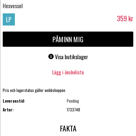
Hexvessel
359
kr
LP
PÅMINN MIG
Visa butikslager
Lägg i önskelista
Pris och lagerstatus gäller webbshoppen
Leveranstid:
Pending
Artnr:
1733748
FAKTA