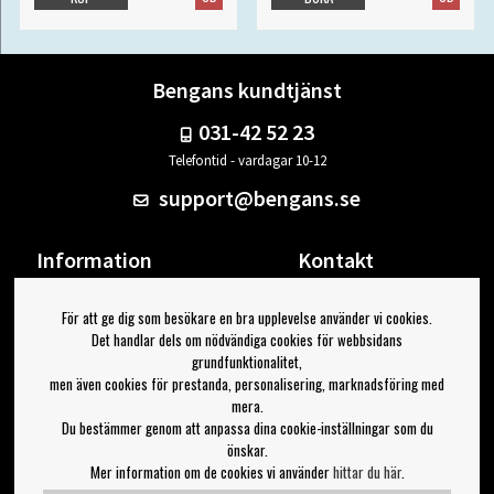
Bengans kundtjänst
031-42 52 23
Telefontid - vardagar 10-12
support@bengans.se
Information
Kontakt
Ångra Köp
Våra butiker & öppettider
För att ge dig som besökare en bra upplevelse använder vi cookies.
Om Bengans
Din sida
Det handlar dels om nödvändiga cookies för webbsidans
FAQ / Köp- & Leveransvillkor
Logga ut
grundfunktionalitet,
men även cookies för prestanda, personalisering, marknadsföring med
Jag vill ha tips från Bengans
mera.
Du bestämmer genom att anpassa dina cookie-inställningar som du
OK
önskar.
Mer information om de cookies vi använder
hittar du här
.
Inställningar för nyhetsbrev