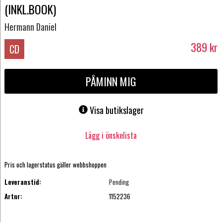
(INKL.BOOK)
Hermann Daniel
389
kr
CD
PÅMINN MIG
Visa butikslager
Lägg i önskelista
Pris och lagerstatus gäller webbshoppen
Leveranstid:
Pending
Artnr:
1152236