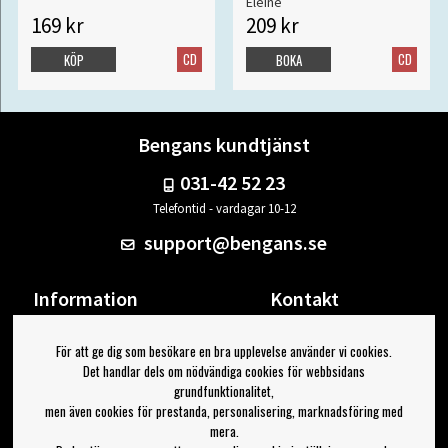
Eleine
169 kr
209 kr
CD
CD
KÖP
BOKA
Bengans kundtjänst
031-42 52 23
Telefontid - vardagar 10-12
support@bengans.se
Information
Kontakt
Ångra Köp
Våra butiker & öppettider
För att ge dig som besökare en bra upplevelse använder vi cookies.
Om Bengans
Din sida
Det handlar dels om nödvändiga cookies för webbsidans
FAQ / Köp- & Leveransvillkor
Logga ut
grundfunktionalitet,
men även cookies för prestanda, personalisering, marknadsföring med
Jag vill ha tips från Bengans
mera.