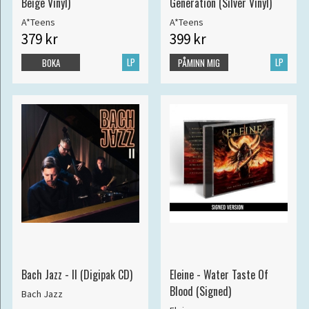
Beige Vinyl)
Generation (Silver Vinyl)
A*Teens
A*Teens
379 kr
399 kr
LP
LP
BOKA
PÅMINN MIG
Bach Jazz - II (Digipak CD)
Eleine - Water Taste Of
Blood (Signed)
Bach Jazz