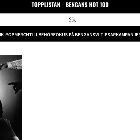
M
K-POP
MERCH
TILLBEHÖR
FOKUS PÅ BENGANS
VI TIPSAR
KAMPANJE