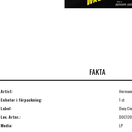
FAKTA
Artist:
Hermann
Enheter i förpackning:
1 st
Label:
Doxy Ci
Lev. Artnr.:
DOC120
Media:
LP