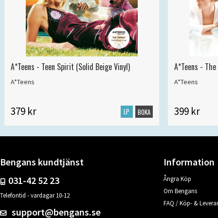
A*Teens - Teen Spirit (Solid Beige Vinyl)
A*Teens - The 
A*Teens
A*Teens
379 kr
399 kr
LP
BOKA
Bengans kundtjänst
Information
031-42 52 23
Ångra Köp
Om Bengans
Telefontid - vardagar 10-12
FAQ / Köp- & Leveran
support@bengans.se