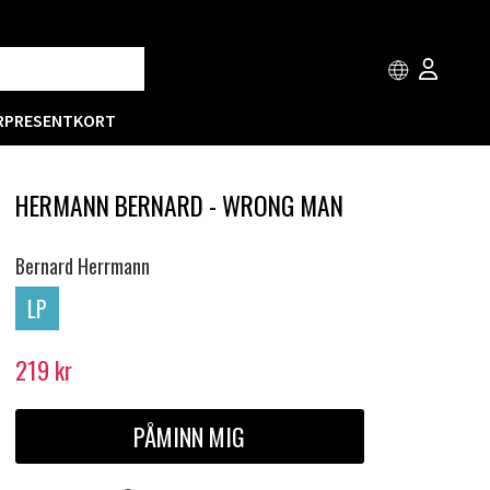
R
PRESENTKORT
HERMANN BERNARD - WRONG MAN
Bernard Herrmann
LP
219
kr
PÅMINN MIG