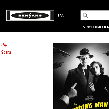
FAQ
VINYL
CD
MC
FIL
-
%
Spara