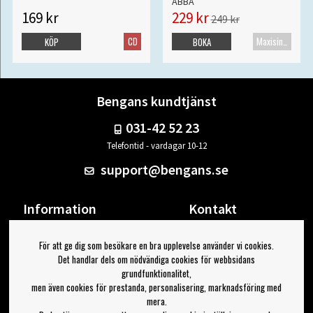
ABBA
169 kr
229 kr
249 kr
CD
Maxisingel
KÖP
BOKA
Bengans kundtjänst
031-42 52 23
Telefontid - vardagar 10-12
support@bengans.se
Information
Kontakt
Ångra Köp
Våra butiker & öppettider
För att ge dig som besökare en bra upplevelse använder vi cookies.
Om Bengans
Din sida
Det handlar dels om nödvändiga cookies för webbsidans
FAQ / Köp- & Leveransvillkor
Logga ut
grundfunktionalitet,
men även cookies för prestanda, personalisering, marknadsföring med
Jag vill ha tips från Bengans
mera.