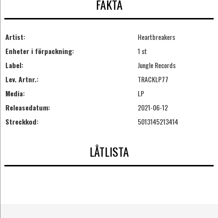
FAKTA
Artist:
Heartbreakers
Enheter i förpackning:
1 st
Label:
Jungle Records
Lev. Artnr.:
TRACKLP77
Media:
LP
Releasedatum:
2021-06-12
Streckkod:
5013145213414
LÅTLISTA