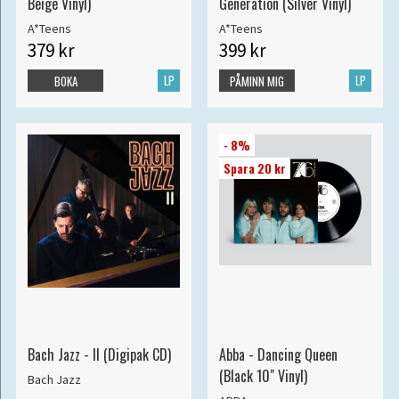
Beige Vinyl)
Generation (Silver Vinyl)
A*Teens
A*Teens
379 kr
399 kr
LP
LP
BOKA
PÅMINN MIG
- 8%
Spara 20 kr
Bach Jazz - II (Digipak CD)
Abba - Dancing Queen
(Black 10" Vinyl)
Bach Jazz