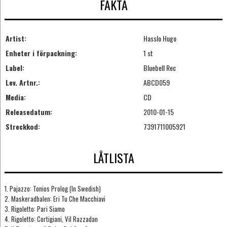
FAKTA
Artist:
Hasslo Hugo
Enheter i förpackning:
1 st
Label:
Bluebell Rec
Lev. Artnr.:
ABCD059
Media:
CD
Releasedatum:
2010-01-15
Streckkod:
7391711005921
LÅTLISTA
1. Pajazzo: Tonios Prolog (In Swedish)
2. Maskeradbalen: Eri Tu Che Macchiavi
3. Rigoletto: Pari Siamo
4. Rigoletto: Cortigiani, Vil Razzadan