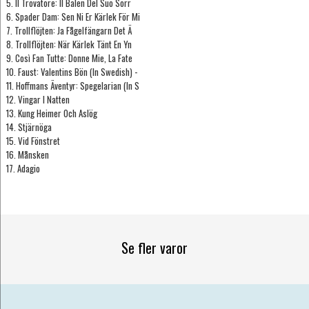
5. Il Trovatore: Il Balen Del Suo Sorr
6. Spader Dam: Sen Ni Er Kärlek För Mi
7. Trollflöjten: Ja Fågelfängarn Det Ä
8. Trollflöjten: När Kärlek Tänt En Yn
9. Così Fan Tutte: Donne Mie, La Fate
10. Faust: Valentins Bön (In Swedish) -
11. Hoffmans Äventyr: Spegelarian (In S
12. Vingar I Natten
13. Kung Heimer Och Aslög
14. Stjärnöga
15. Vid Fönstret
16. Månsken
17. Adagio
Se fler varor