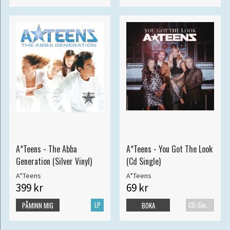
A*Teens - The Abba
A*Teens - You Got The Look
Generation (Silver Vinyl)
(Cd Single)
A*Teens
A*Teens
399 kr
69 kr
LP
CD-Singel
PÅMINN MIG
BOKA