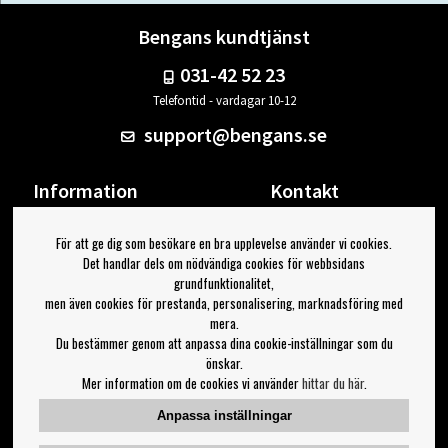
Bengans kundtjänst
031-42 52 23
Telefontid - vardagar 10-12
support@bengans.se
Information
Kontakt
Ångra Köp
Våra butiker & öppettider
För att ge dig som besökare en bra upplevelse använder vi cookies.
Om Bengans
Din sida
Det handlar dels om nödvändiga cookies för webbsidans
FAQ / Köp- & Leveransvillkor
Logga ut
grundfunktionalitet,
men även cookies för prestanda, personalisering, marknadsföring med
Jag vill ha tips från Bengans
mera.
Du bestämmer genom att anpassa dina cookie-inställningar som du
OK
önskar.
Mer information om de cookies vi använder
hittar du här
.
Inställningar för nyhetsbrev
Anpassa inställningar