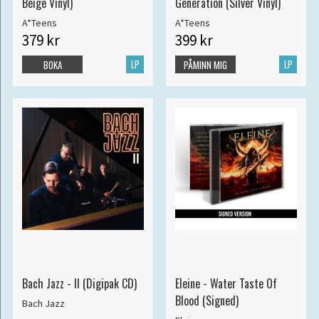
Beige Vinyl)
Generation (Silver Vinyl)
A*Teens
A*Teens
379 kr
399 kr
LP
LP
BOKA
PÅMINN MIG
Bach Jazz - II (Digipak CD)
Eleine - Water Taste Of
Blood (Signed)
Bach Jazz