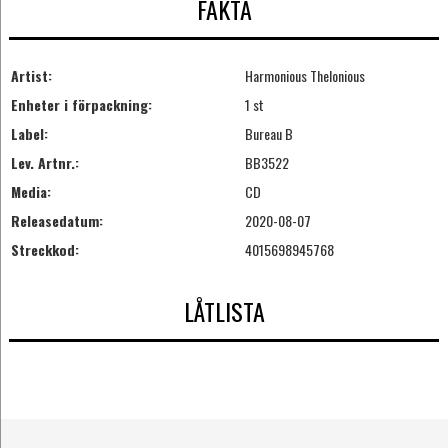
FAKTA
Artist:
Harmonious Thelonious
Enheter i förpackning:
1 st
Label:
Bureau B
Lev. Artnr.:
BB3522
Media:
CD
Releasedatum:
2020-08-07
Streckkod:
4015698945768
LÅTLISTA