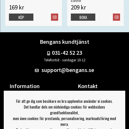
Eleine
169 kr
209 kr
CD
CD
KÖP
BOKA
Bengans kundtjänst
031-42 52 23
Telefontid - vardagar 10-12
support@bengans.se
Information
Kontakt
Ångra Köp
Våra butiker & öppettider
För att ge dig som besökare en bra upplevelse använder vi cookies.
Om Bengans
Din sida
Det handlar dels om nödvändiga cookies för webbsidans
FAQ / Köp- & Leveransvillkor
Logga ut
grundfunktionalitet,
men även cookies för prestanda, personalisering, marknadsföring med
Jag vill ha tips från Bengans
mera.