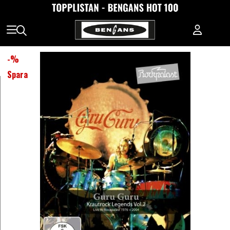
-
%
Spara