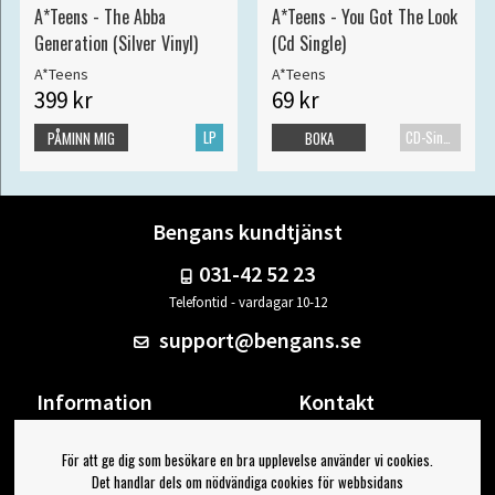
A*Teens - The Abba
A*Teens - You Got The Look
Generation (Silver Vinyl)
(Cd Single)
A*Teens
A*Teens
399 kr
69 kr
LP
CD-Singel
PÅMINN MIG
BOKA
Bengans kundtjänst
031-42 52 23
Telefontid - vardagar 10-12
support@bengans.se
Information
Kontakt
Ångra Köp
Våra butiker & öppettider
För att ge dig som besökare en bra upplevelse använder vi cookies.
Om Bengans
Din sida
Det handlar dels om nödvändiga cookies för webbsidans
FAQ / Köp- & Leveransvillkor
Logga ut