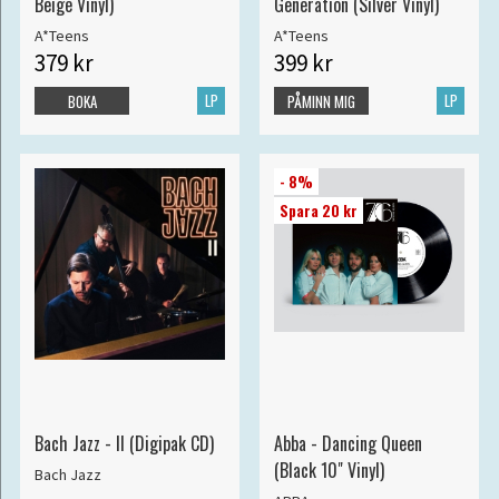
Beige Vinyl)
Generation (Silver Vinyl)
A*Teens
A*Teens
379 kr
399 kr
LP
LP
BOKA
PÅMINN MIG
- 8%
Spara 20 kr
Bach Jazz - II (Digipak CD)
Abba - Dancing Queen
(Black 10" Vinyl)
Bach Jazz