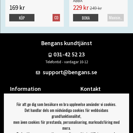
ABBA
169 kr
229 kr
249 kr
CD
Maxisingel
KÖP
BOKA
Bengans kundtjänst
031-42 52 23
Telefontid - vardagar 10-12
support@bengans.se
Information
Kontakt
Ångra Köp
Våra butiker & öppettider
För att ge dig som besökare en bra upplevelse använder vi cookies.
Om Bengans
Din sida
Det handlar dels om nödvändiga cookies för webbsidans
FAQ / Köp- & Leveransvillkor
Logga ut
grundfunktionalitet,
men även cookies för prestanda, personalisering, marknadsföring med
Jag vill ha tips från Bengans
mera.