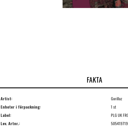
FAKTA
Artist:
Gorillaz
Enheter i förpackning:
1 st
Label:
PLG UK FR
Lev. Artnr.:
50541971