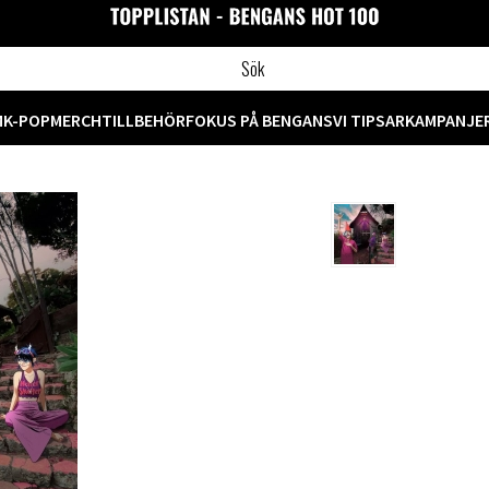
M
K-POP
MERCH
TILLBEHÖR
FOKUS PÅ BENGANS
VI TIPSAR
KAMPANJE