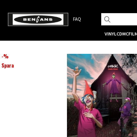
FAQ
VINYL
CD
MC
FIL
-
%
Spara