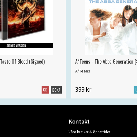
 Taste Of Blood (Signed)
A*Teens - The Abba Generation (S
A*Teens
399 kr
CD
BOKA
Kontakt
Våra butiker & öppettider