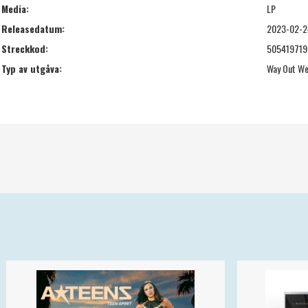
Media:
LP
Releasedatum:
2023-02-2
Streckkod:
50541971
Typ av utgåva:
Way Out W