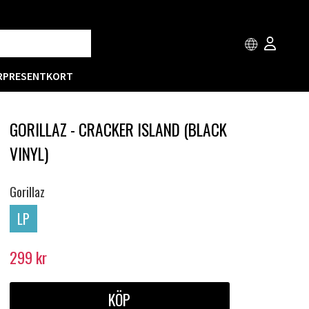
R
PRESENTKORT
GORILLAZ - CRACKER ISLAND (BLACK
VINYL)
Gorillaz
LP
299
kr
KÖP