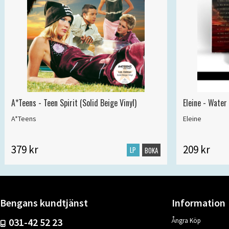
A*Teens - Teen Spirit (Solid Beige Vinyl)
Eleine - Water
A*Teens
Eleine
379 kr
209 kr
LP
BOKA
Bengans kundtjänst
Information
031-42 52 23
Ångra Köp