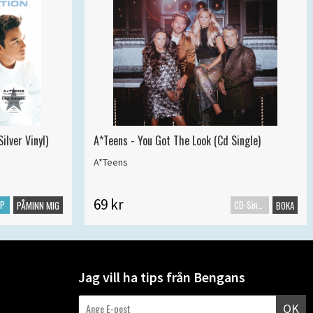
ilver Vinyl)
A*Teens - You Got The Look (Cd Single)
A*Teens
69 kr
LP
CD-Singel
PÅMINN MIG
BOKA
Jag vill ha tips från Bengans
OK