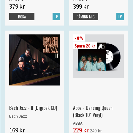
379 kr
399 kr
LP
LP
BOKA
PÅMINN MIG
- 8%
Spara 20 kr
Bach Jazz - II (Digipak CD)
Abba - Dancing Queen
(Black 10" Vinyl)
Bach Jazz
ABBA
169 kr
229 kr
249 kr