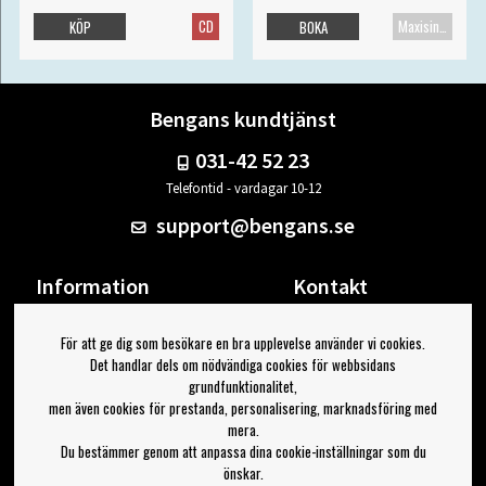
CD
Maxisingel
KÖP
BOKA
Bengans kundtjänst
031-42 52 23
Telefontid - vardagar 10-12
support@bengans.se
Information
Kontakt
Ångra Köp
Våra butiker & öppettider
För att ge dig som besökare en bra upplevelse använder vi cookies.
Om Bengans
Din sida
Det handlar dels om nödvändiga cookies för webbsidans
FAQ / Köp- & Leveransvillkor
Logga ut
grundfunktionalitet,
men även cookies för prestanda, personalisering, marknadsföring med
Jag vill ha tips från Bengans
mera.
Du bestämmer genom att anpassa dina cookie-inställningar som du
OK
önskar.