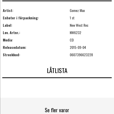
Artist:
Gomez Max
Enheter i förpackning:
1 st
Label:
New West Rec
Lev. Artnr.:
NW6232
Media:
CD
Releasedatum:
2015-09-04
Streckkod:
0607396623228
LÅTLISTA
Se fler varor