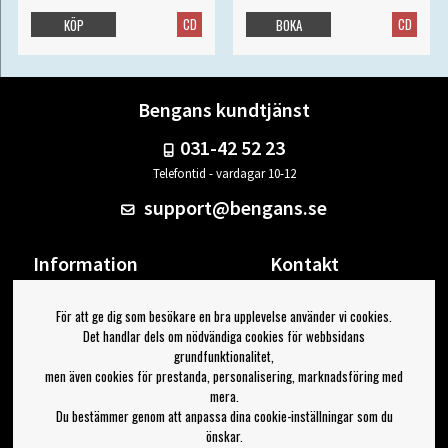
CD
CD
KÖP
BOKA
Bengans kundtjänst
031-42 52 23
Telefontid - vardagar 10-12
support@bengans.se
Information
Kontakt
Ångra Köp
Våra butiker & öppettider
För att ge dig som besökare en bra upplevelse använder vi cookies.
Om Bengans
Din sida
Det handlar dels om nödvändiga cookies för webbsidans
FAQ / Köp- & Leveransvillkor
Logga ut
grundfunktionalitet,
men även cookies för prestanda, personalisering, marknadsföring med
Jag vill ha tips från Bengans
mera.
Du bestämmer genom att anpassa dina cookie-inställningar som du
OK
önskar.