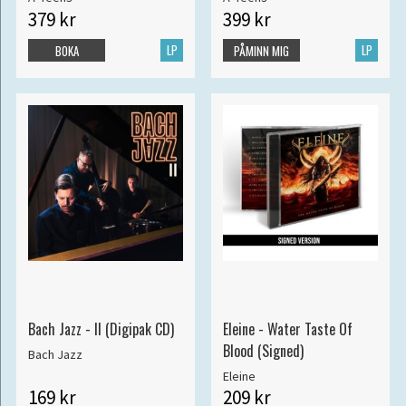
379 kr
399 kr
LP
LP
BOKA
PÅMINN MIG
Bach Jazz - II (Digipak CD)
Eleine - Water Taste Of
Blood (Signed)
Bach Jazz
Eleine
169 kr
209 kr