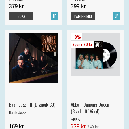
379 kr
399 kr
LP
LP
BOKA
PÅMINN MIG
- 8%
Spara 20 kr
Bach Jazz - II (Digipak CD)
Abba - Dancing Queen
(Black 10" Vinyl)
Bach Jazz
ABBA
169 kr
229 kr
249 kr