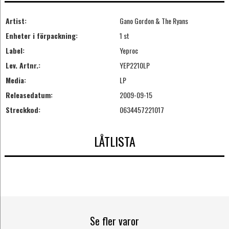
Artist:
Gano Gordon & The Ryans
Enheter i förpackning:
1 st
Label:
Yeproc
Lev. Artnr.:
YEP2210LP
Media:
LP
Releasedatum:
2009-09-15
Streckkod:
0634457221017
LÅTLISTA
Se fler varor