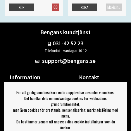
CD
Maxisingel
KÖP
BOKA
Bengans kundtjänst
031-42 52 23
Telefontid - vardagar 10-12
support@bengans.se
Information
Kontakt
Ångra Köp
Våra butiker & öppettider
För att ge dig som besökare en bra upplevelse använder vi cookies.
Om Bengans
Din sida
Det handlar dels om nödvändiga cookies för webbsidans
FAQ / Köp- & Leveransvillkor
Logga ut
grundfunktionalitet,
men även cookies för prestanda, personalisering, marknadsföring med
Jag vill ha tips från Bengans
mera.
Du bestämmer genom att anpassa dina cookie-inställningar som du
OK
önskar.