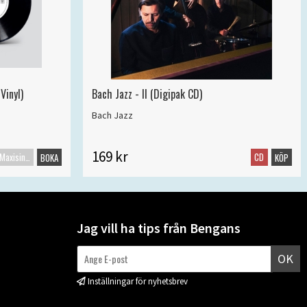
Vinyl)
Bach Jazz - II (Digipak CD)
Bach Jazz
169 kr
Maxisingel
CD
BOKA
KÖP
Jag vill ha tips från Bengans
OK
Inställningar för nyhetsbrev