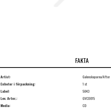
FAKTA
Artist:
Galenskaparna/After
Enheter i förpackning:
1 st
Label:
5043
Lev. Artnr.:
GVCD015
Media:
CD