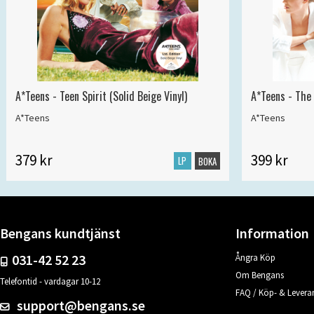
A*Teens - Teen Spirit (Solid Beige Vinyl)
A*Teens - The 
A*Teens
A*Teens
379 kr
399 kr
LP
BOKA
Bengans kundtjänst
Information
031-42 52 23
Ångra Köp
Om Bengans
Telefontid - vardagar 10-12
FAQ / Köp- & Leveran
support@bengans.se