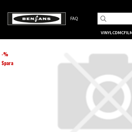
FAQ
VINYL
CD
MC
FIL
-
%
Spara