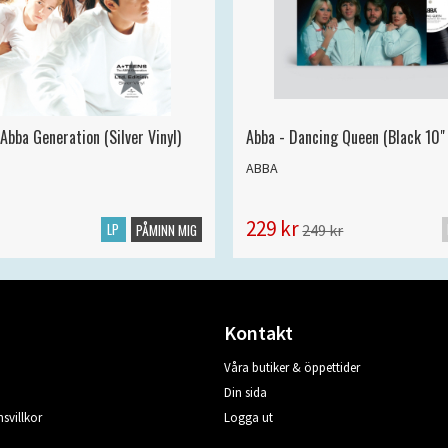
Abba Generation (Silver Vinyl)
Abba - Dancing Queen (Black 10" 
ABBA
229 kr
LP
249 kr
PÅMINN MIG
Kontakt
Våra butiker & öppettider
Din sida
svillkor
Logga ut