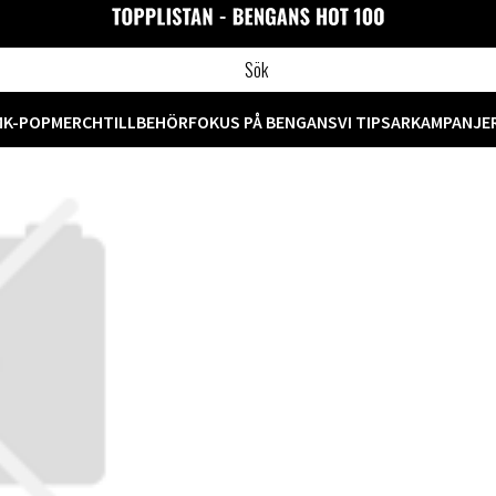
M
K-POP
MERCH
TILLBEHÖR
FOKUS PÅ BENGANS
VI TIPSAR
KAMPANJE