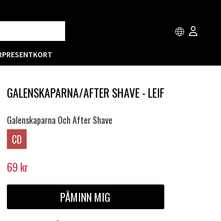
R
PRESENTKORT
GALENSKAPARNA/AFTER SHAVE - LEIF
Galenskaparna Och After Shave
CD
69
kr
PÅMINN MIG