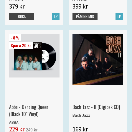
379 kr
399 kr
LP
LP
BOKA
PÅMINN MIG
- 8%
Spara 20 kr
Abba - Dancing Queen
Bach Jazz - II (Digipak CD)
(Black 10" Vinyl)
Bach Jazz
ABBA
229 kr
169 kr
249 kr