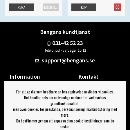
Maxisingel
CD
BOKA
KÖP
Bengans kundtjänst
031-42 52 23
Telefontid - vardagar 10-12
support@bengans.se
Information
Kontakt
Ångra Köp
Våra butiker & öppettider
För att ge dig som besökare en bra upplevelse använder vi cookies.
Om Bengans
Din sida
Det handlar dels om nödvändiga cookies för webbsidans
FAQ / Köp- & Leveransvillkor
Logga ut
grundfunktionalitet,
men även cookies för prestanda, personalisering, marknadsföring med
Jag vill ha tips från Bengans
mera.
Du bestämmer genom att anpassa dina cookie-inställningar som du
OK
önskar.