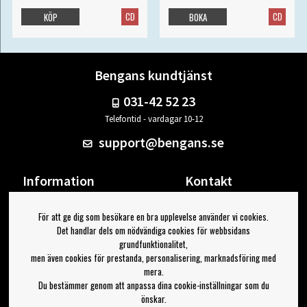
CD
CD
KÖP
BOKA
Bengans kundtjänst
031-42 52 23
Telefontid - vardagar 10-12
support@bengans.se
Information
Kontakt
Ångra Köp
Våra butiker & öppettider
För att ge dig som besökare en bra upplevelse använder vi cookies.
Om Bengans
Din sida
Det handlar dels om nödvändiga cookies för webbsidans
FAQ / Köp- & Leveransvillkor
Logga ut
grundfunktionalitet,
men även cookies för prestanda, personalisering, marknadsföring med
Jag vill ha tips från Bengans
mera.
Du bestämmer genom att anpassa dina cookie-inställningar som du
OK
önskar.