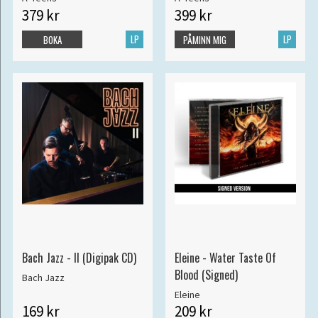
379 kr
399 kr
LP
LP
BOKA
PÅMINN MIG
Bach Jazz - II (Digipak CD)
Eleine - Water Taste Of
Blood (Signed)
Bach Jazz
Eleine
169 kr
209 kr