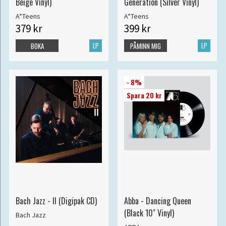
Beige Vinyl)
Generation (Silver Vinyl)
A*Teens
A*Teens
379 kr
399 kr
LP
LP
BOKA
PÅMINN MIG
- 8%
Spara 20 kr
Bach Jazz - II (Digipak CD)
Abba - Dancing Queen
(Black 10" Vinyl)
Bach Jazz