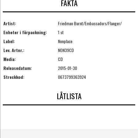
FAKTA
Artist:
Friedman Burnt/Embassadors/Flanger/
Enheter i förpackning:
1 st
Label:
Nonplace
Lev. Artnr.:
NON39CD
Media:
CD
Releasedatum:
2015-01-30
Streckkod:
0673799363924
LÅTLISTA