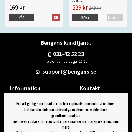
ABBA
169 kr
229 kr
249 kr
CD
Maxisingel
KÖP
BOKA
Bengans kundtjänst
031-42 52 23
Telefontid - vardagar 10-12
support@bengans.se
Information
Kontakt
Ångra Köp
Våra butiker & öppettider
För att ge dig som besökare en bra upplevelse använder vi cookies.
Om Bengans
Din sida
Det handlar dels om nödvändiga cookies för webbsidans
FAQ / Köp- & Leveransvillkor
Logga ut
grundfunktionalitet,
men även cookies för prestanda, personalisering, marknadsföring med
Jag vill ha tips från Bengans
mera.