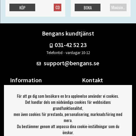
CD
Maxisingel
KÖP
BOKA
Bengans kundtjänst
031-42 52 23
Telefontid - vardagar 10-12
support@bengans.se
Information
Kontakt
Ångra Köp
Våra butiker & öppettider
För att ge dig som besökare en bra upplevelse använder vi cookies.
Om Bengans
Din sida
Det handlar dels om nödvändiga cookies för webbsidans
FAQ / Köp- & Leveransvillkor
Logga ut
grundfunktionalitet,
men även cookies för prestanda, personalisering, marknadsföring med
Jag vill ha tips från Bengans
mera.
Du bestämmer genom att anpassa dina cookie-inställningar som du
OK
önskar.