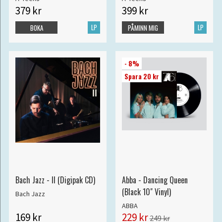
379 kr
399 kr
LP
LP
BOKA
PÅMINN MIG
- 8%
Spara 20 kr
Bach Jazz - II (Digipak CD)
Abba - Dancing Queen
(Black 10" Vinyl)
Bach Jazz
ABBA
169 kr
229 kr
249 kr