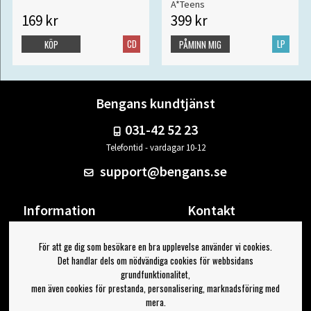
A*Teens
169 kr
399 kr
CD
LP
KÖP
PÅMINN MIG
Bengans kundtjänst
031-42 52 23
Telefontid - vardagar 10-12
support@bengans.se
Information
Kontakt
Ångra Köp
Våra butiker & öppettider
För att ge dig som besökare en bra upplevelse använder vi cookies.
Om Bengans
Din sida
Det handlar dels om nödvändiga cookies för webbsidans
FAQ / Köp- & Leveransvillkor
Logga ut
grundfunktionalitet,
men även cookies för prestanda, personalisering, marknadsföring med
Jag vill ha tips från Bengans
mera.