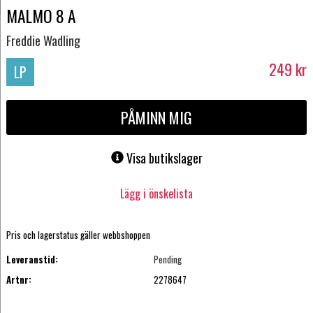
MALMO 8 A
Freddie Wadling
249
kr
LP
PÅMINN MIG
Visa butikslager
Lägg i önskelista
Pris och lagerstatus gäller webbshoppen
Leveranstid:
Pending
Artnr:
2278647