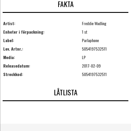
FAKTA
Artist:
Freddie Wadling
Enheter i förpackning:
1 st
Label:
Parlaphone
Lev. Artnr.:
5054197532511
Media:
LP
Releasedatum:
2017-02-09
Streckkod:
5054197532511
LÅTLISTA