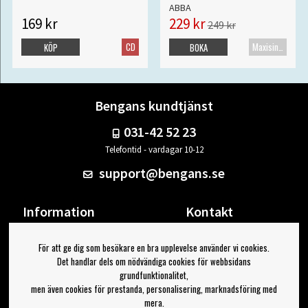
ABBA
169 kr
229 kr
249 kr
CD
Maxisingel
KÖP
BOKA
Bengans kundtjänst
031-42 52 23
Telefontid - vardagar 10-12
support@bengans.se
Information
Kontakt
Ångra Köp
Våra butiker & öppettider
För att ge dig som besökare en bra upplevelse använder vi cookies.
Om Bengans
Din sida
Det handlar dels om nödvändiga cookies för webbsidans
FAQ / Köp- & Leveransvillkor
Logga ut
grundfunktionalitet,
men även cookies för prestanda, personalisering, marknadsföring med
Jag vill ha tips från Bengans
mera.