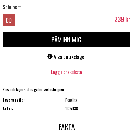
Schubert
239
kr
CD
PÅMINN MIG
Visa butikslager
Lägg i önskelista
Pris och lagerstatus gäller webbshoppen
Leveranstid:
Pending
Artnr:
1135038
FAKTA