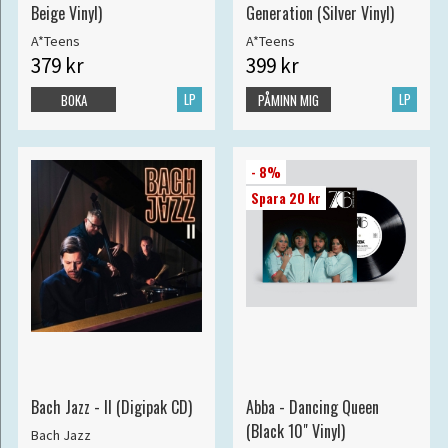
Beige Vinyl)
Generation (Silver Vinyl)
A*Teens
A*Teens
379 kr
399 kr
LP
LP
BOKA
PÅMINN MIG
- 8%
Spara 20 kr
Bach Jazz - II (Digipak CD)
Abba - Dancing Queen
(Black 10" Vinyl)
Bach Jazz