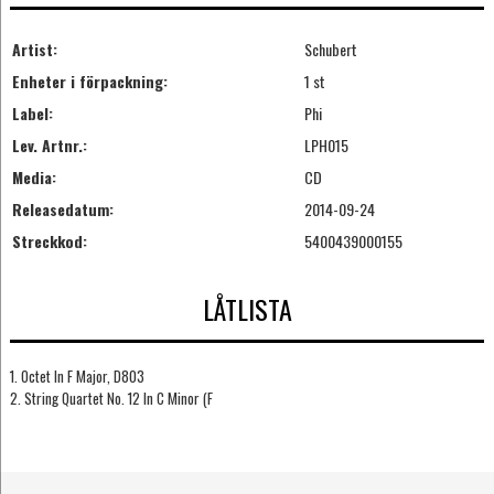
Artist:
Schubert
Enheter i förpackning:
1 st
Label:
Phi
Lev. Artnr.:
LPH015
Media:
CD
Releasedatum:
2014-09-24
Streckkod:
5400439000155
LÅTLISTA
1. Octet In F Major, D803
2. String Quartet No. 12 In C Minor (F