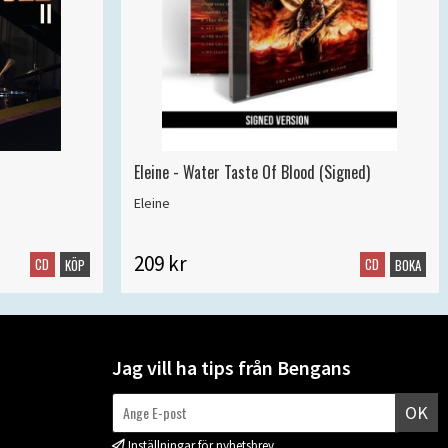
Eleine - Water Taste Of Blood (Signed)
Eleine
209 kr
CD
CD
KÖP
BOKA
Jag vill ha tips från Bengans
OK
Inställningar för nyhetsbrev