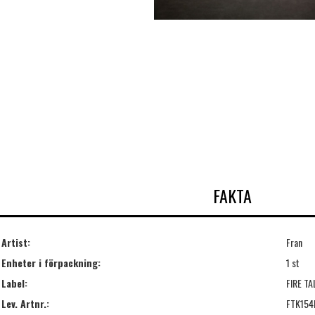
FAKTA
Artist:
Fran
Enheter i förpackning:
1 st
Label:
FIRE TA
Lev. Artnr.:
FTK154