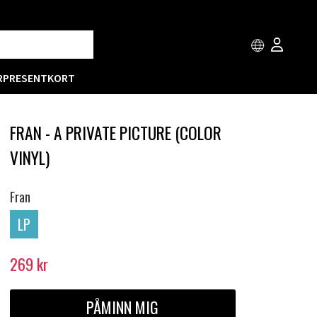
R
PRESENTKORT
FRAN - A PRIVATE PICTURE (COLOR
VINYL)
Fran
LP
269
kr
PÅMINN MIG