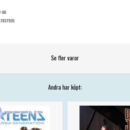
2-06
57837935
Se fler varor
Andra har köpt: