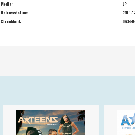
Media:
LP
Releasedatum:
2019-1
Streckkod:
06344