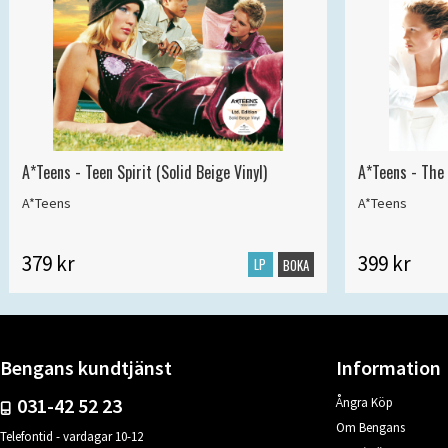
A*Teens - Teen Spirit (Solid Beige Vinyl)
A*Teens - The 
A*Teens
A*Teens
379 kr
399 kr
LP
BOKA
Bengans kundtjänst
Information
031-42 52 23
Ångra Köp
Om Bengans
Telefontid - vardagar 10-12