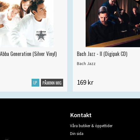
Abba Generation (Silver Vinyl)
Bach Jazz - II (Digipak CD)
Bach Jazz
169 kr
LP
PÅMINN MIG
Kontakt
Våra butiker & öppettider
Din sida