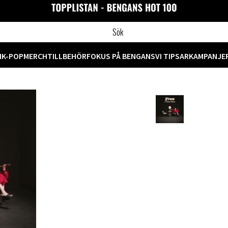
M
K-POP
MERCH
TILLBEHÖR
FOKUS PÅ BENGANS
VI TIPSAR
KAMPANJE