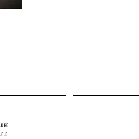
LK RE
LPLE