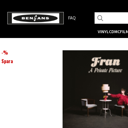
FAQ
VINYL
CD
MC
FIL
-
%
Spara