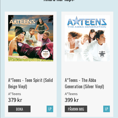
A*Teens - Teen Spirit (Solid
A*Teens - The Abba
Beige Vinyl)
Generation (Silver Vinyl)
A*Teens
A*Teens
379 kr
399 kr
LP
LP
BOKA
PÅMINN MIG