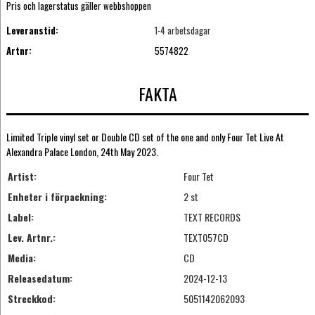
Pris och lagerstatus gäller webbshoppen
Leveranstid:
1-4 arbetsdagar
Artnr:
5574822
FAKTA
Limited Triple vinyl set or Double CD set of the one and only Four Tet Live At
Alexandra Palace London, 24th May 2023.
Artist:
Four Tet
Enheter i förpackning:
2 st
Label:
TEXT RECORDS
Lev. Artnr.:
TEXT057CD
Media:
CD
Releasedatum:
2024-12-13
Streckkod:
5051142062093