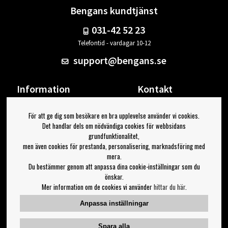
Bengans kundtjänst
031-42 52 23
Telefontid - vardagar 10-12
support@bengans.se
Information
Kontakt
Ångra Köp
Våra butiker & öppettider
För att ge dig som besökare en bra upplevelse använder vi cookies.
Om Bengans
Din sida
Det handlar dels om nödvändiga cookies för webbsidans
FAQ / Köp- & Leveransvillkor
Logga ut
grundfunktionalitet,
men även cookies för prestanda, personalisering, marknadsföring med
Jag vill ha tips från Bengans
mera.
Du bestämmer genom att anpassa dina cookie-inställningar som du
OK
önskar.
Mer information om de cookies vi använder
hittar du här
.
Inställningar för nyhetsbrev
Anpassa inställningar
Följ oss på:
Spara alla