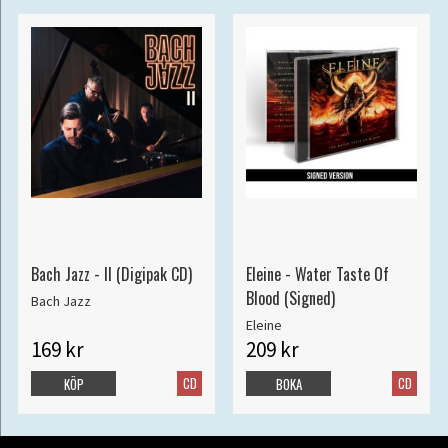
Bach Jazz - II (Digipak CD)
Eleine - Water Taste Of
Blood (Signed)
Bach Jazz
Eleine
169 kr
209 kr
CD
CD
KÖP
BOKA