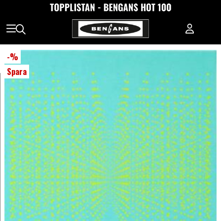
-
%
Spara