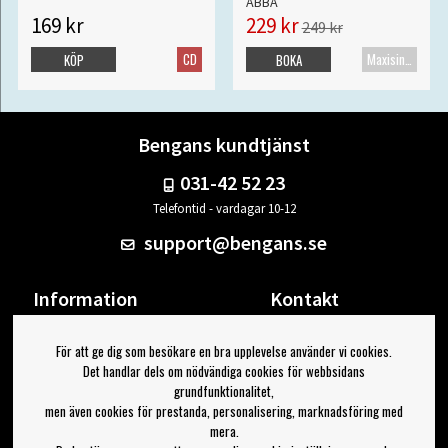
ABBA
169 kr
229 kr
249 kr
CD
Maxisingel
KÖP
BOKA
Bengans kundtjänst
031-42 52 23
Telefontid - vardagar 10-12
support@bengans.se
Information
Kontakt
Ångra Köp
Våra butiker & öppettider
För att ge dig som besökare en bra upplevelse använder vi cookies.
Om Bengans
Din sida
Det handlar dels om nödvändiga cookies för webbsidans
FAQ / Köp- & Leveransvillkor
Logga ut
grundfunktionalitet,
men även cookies för prestanda, personalisering, marknadsföring med
Jag vill ha tips från Bengans
mera.