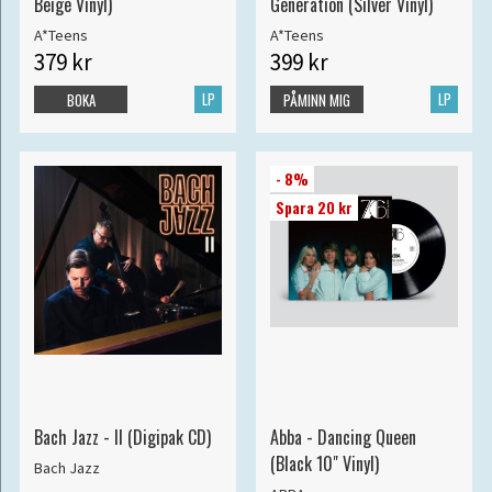
Beige Vinyl)
Generation (Silver Vinyl)
A*Teens
A*Teens
379 kr
399 kr
LP
LP
BOKA
PÅMINN MIG
- 8%
Spara 20 kr
Bach Jazz - II (Digipak CD)
Abba - Dancing Queen
(Black 10" Vinyl)
Bach Jazz