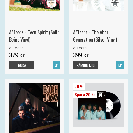
A*Teens - Teen Spirit (Solid
A*Teens - The Abba
Beige Vinyl)
Generation (Silver Vinyl)
A*Teens
A*Teens
379 kr
399 kr
LP
LP
BOKA
PÅMINN MIG
- 8%
Spara 20 kr