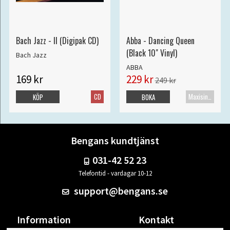
Bach Jazz - II (Digipak CD)
Abba - Dancing Queen
(Black 10" Vinyl)
Bach Jazz
ABBA
169 kr
229 kr
249 kr
CD
Maxisingel
KÖP
BOKA
Bengans kundtjänst
031-42 52 23
Telefontid - vardagar 10-12
support@bengans.se
Information
Kontakt