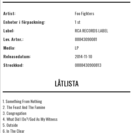
Artist:
Foo Fighters
Enheter i förpackning:
1 st
Label:
RCA RECORDS LABEL
Lev. Artnr.:
88843090081
Media:
LP
Releasedatum:
2014-11-10
Streckkod:
0888430900813
LÅTLISTA
1. Something From Nothing
2. The Feast And The Famine
3. Congregation
4. What Did I Do?/God As My Witness
5. Outside
6. In The Clear