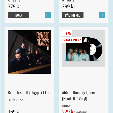
A*Teens
A*Teens
379 kr
399 kr
LP
LP
BOKA
PÅMINN MIG
- 8%
Spara 20 kr
Bach Jazz - II (Digipak CD)
Abba - Dancing Queen
(Black 10" Vinyl)
Bach Jazz
ABBA
169 kr
229 kr
249 kr