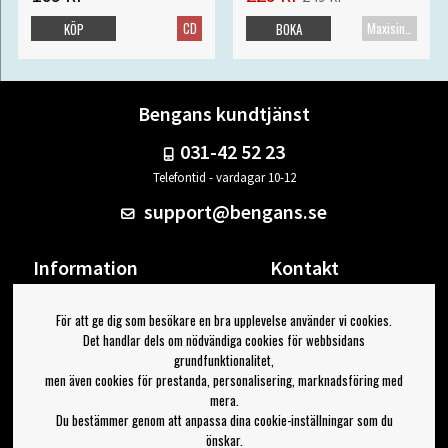
CD
Maxisingel
KÖP
BOKA
Bengans kundtjänst
031-42 52 23
Telefontid - vardagar 10-12
support@bengans.se
Information
Kontakt
Ångra Köp
Våra butiker & öppettider
För att ge dig som besökare en bra upplevelse använder vi cookies.
Om Bengans
Din sida
Det handlar dels om nödvändiga cookies för webbsidans
FAQ / Köp- & Leveransvillkor
Logga ut
grundfunktionalitet,
men även cookies för prestanda, personalisering, marknadsföring med
Jag vill ha tips från Bengans
mera.
Du bestämmer genom att anpassa dina cookie-inställningar som du
OK
önskar.