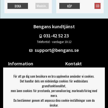
Maxisingel
CD
BOKA
KÖP
Bengans kundtjänst
031-42 52 23
Telefontid - vardagar 10-12
support@bengans.se
Information
Kontakt
Ångra Köp
Våra butiker & öppettider
För att ge dig som besökare en bra upplevelse använder vi cookies.
Om Bengans
Din sida
Det handlar dels om nödvändiga cookies för webbsidans
FAQ / Köp- & Leveransvillkor
Logga ut
grundfunktionalitet,
men även cookies för prestanda, personalisering, marknadsföring med
Jag vill ha tips från Bengans
mera.
Du bestämmer genom att anpassa dina cookie-inställningar som du
OK
önskar.