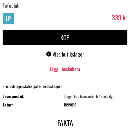
Fofoulah
339
kr
LP
KÖP
Visa butikslager
Lägg i önskelista
Pris och lagerstatus gäller webbshoppen
Leveranstid:
I lager hos leverantör 5-12 arb.dgr
Artnr:
1099019
FAKTA