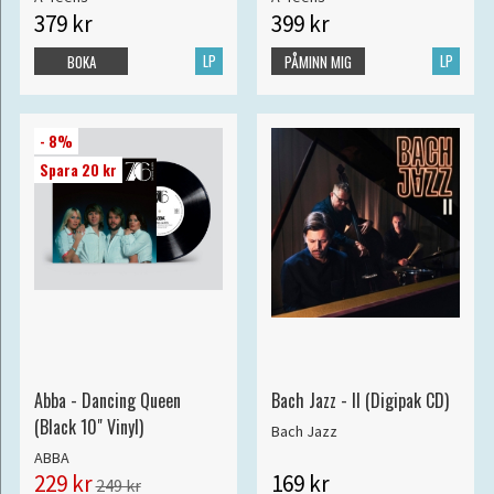
379 kr
399 kr
LP
LP
BOKA
PÅMINN MIG
- 8%
Spara 20 kr
Abba - Dancing Queen
Bach Jazz - II (Digipak CD)
(Black 10" Vinyl)
Bach Jazz
ABBA
229 kr
169 kr
249 kr