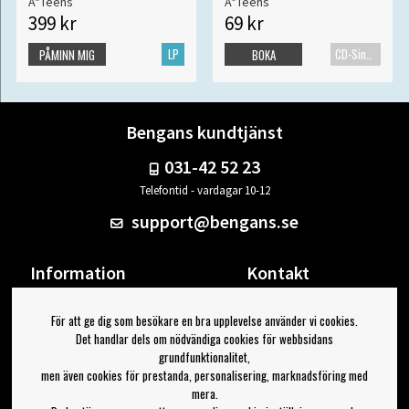
A*Teens
A*Teens
399 kr
69 kr
LP
CD-Singel
PÅMINN MIG
BOKA
Bengans kundtjänst
031-42 52 23
Telefontid - vardagar 10-12
support@bengans.se
Information
Kontakt
Ångra Köp
Våra butiker & öppettider
För att ge dig som besökare en bra upplevelse använder vi cookies.
Om Bengans
Din sida
Det handlar dels om nödvändiga cookies för webbsidans
FAQ / Köp- & Leveransvillkor
Logga ut
grundfunktionalitet,
men även cookies för prestanda, personalisering, marknadsföring med
Jag vill ha tips från Bengans
mera.