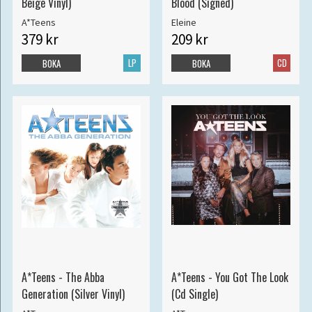
Beige Vinyl)
Blood (Signed)
A*Teens
Eleine
379 kr
209 kr
LP
CD
BOKA
BOKA
A*Teens - The Abba
A*Teens - You Got The Look
Generation (Silver Vinyl)
(Cd Single)