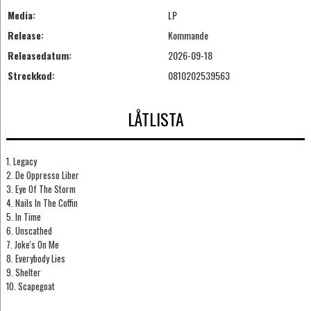
Media:
LP
Release:
Kommande
Releasedatum:
2026-09-18
Streckkod:
0810202539563
LÅTLISTA
1. Legacy
2. De Oppresso Liber
3. Eye Of The Storm
4. Nails In The Coffin
5. In Time
6. Unscathed
7. Joke's On Me
8. Everybody Lies
9. Shelter
10. Scapegoat