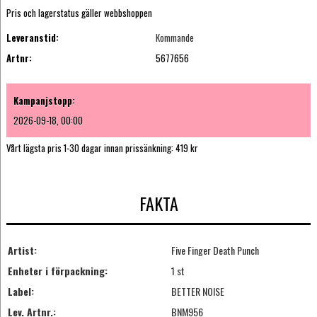
Pris och lagerstatus gäller webbshoppen
Leveranstid:
Kommande
Artnr:
5677656
Kampanjstopp:
2026-09-18, 00:00
Vårt lägsta pris 1-30 dagar innan prissänkning:
419 kr
FAKTA
Artist:
Five Finger Death Punch
Enheter i förpackning:
1 st
Label:
BETTER NOISE
Lev. Artnr.:
BNM956