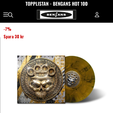
-
7
%
Spara
30 kr