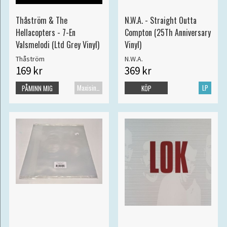
Thåström & The
N.W.A. - Straight Outta
Hellacopters - 7-En
Compton (25Th Anniversary
Valsmelodi (Ltd Grey Vinyl)
Vinyl)
Thåström
N.W.A.
169 kr
369 kr
Maxisingel
LP
PÅMINN MIG
KÖP