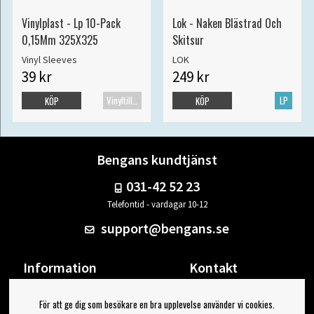
Vinylplast - Lp 10-Pack
Lok - Naken Blästrad Och
0,15Mm 325X325
Skitsur
Vinyl Sleeves
LOK
39 kr
249 kr
Vinyltillbehör
LP
KÖP
KÖP
Bengans kundtjänst
031-42 52 23
Telefontid - vardagar 10-12
support@bengans.se
Information
Kontakt
Ångra Köp
Våra butiker & öppettider
För att ge dig som besökare en bra upplevelse använder vi cookies.
Om Bengans
Din sida