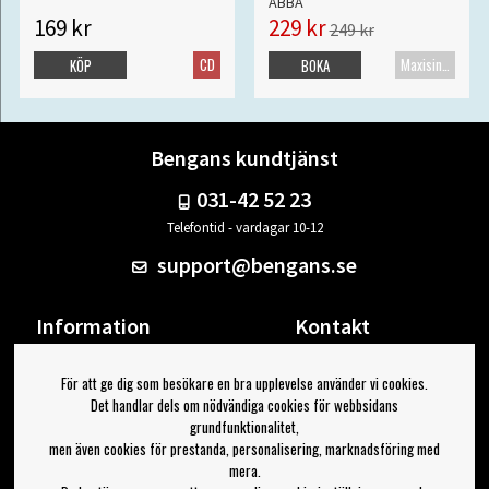
ABBA
169 kr
229 kr
249 kr
CD
Maxisingel
KÖP
BOKA
Bengans kundtjänst
031-42 52 23
Telefontid - vardagar 10-12
support@bengans.se
Information
Kontakt
Ångra Köp
Våra butiker & öppettider
För att ge dig som besökare en bra upplevelse använder vi cookies.
Om Bengans
Din sida
Det handlar dels om nödvändiga cookies för webbsidans
FAQ / Köp- & Leveransvillkor
Logga ut
grundfunktionalitet,
men även cookies för prestanda, personalisering, marknadsföring med
Jag vill ha tips från Bengans
mera.