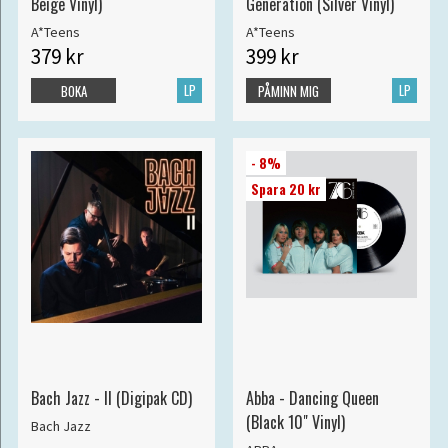
Beige Vinyl)
Generation (Silver Vinyl)
A*Teens
A*Teens
379 kr
399 kr
LP
LP
BOKA
PÅMINN MIG
- 8%
Spara 20 kr
Bach Jazz - II (Digipak CD)
Abba - Dancing Queen
(Black 10" Vinyl)
Bach Jazz