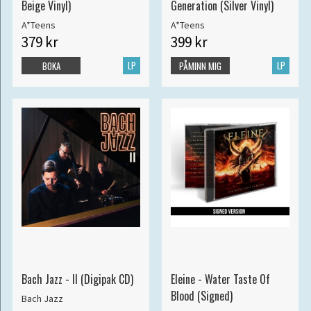
Beige Vinyl)
Generation (Silver Vinyl)
A*Teens
A*Teens
379 kr
399 kr
LP
LP
BOKA
PÅMINN MIG
Bach Jazz - II (Digipak CD)
Eleine - Water Taste Of
Blood (Signed)
Bach Jazz