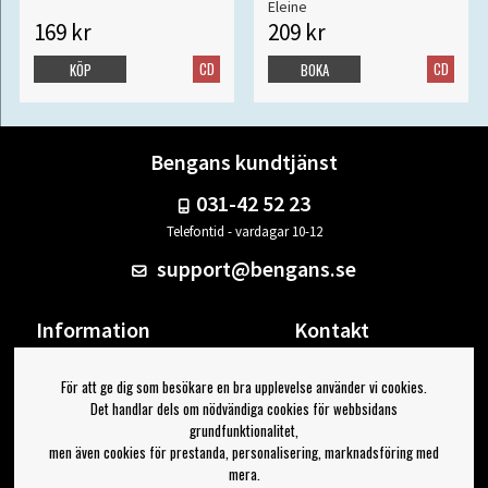
Eleine
169 kr
209 kr
CD
CD
KÖP
BOKA
Bengans kundtjänst
031-42 52 23
Telefontid - vardagar 10-12
support@bengans.se
Information
Kontakt
Ångra Köp
Våra butiker & öppettider
För att ge dig som besökare en bra upplevelse använder vi cookies.
Om Bengans
Din sida
Det handlar dels om nödvändiga cookies för webbsidans
FAQ / Köp- & Leveransvillkor
Logga ut
grundfunktionalitet,
men även cookies för prestanda, personalisering, marknadsföring med
Jag vill ha tips från Bengans
mera.