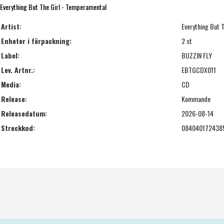
Everything But The Girl - Temperamental
Artist:
Everything But T
Enheter i förpackning:
2 st
Label:
BUZZIN FLY
Lev. Artnr.:
EBTGCDX011
Media:
CD
Release:
Kommande
Releasedatum:
2026-08-14
Streckkod:
084040172438