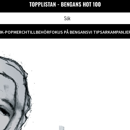
M
K-POP
MERCH
TILLBEHÖR
FOKUS PÅ BENGANS
VI TIPSAR
KAMPANJE