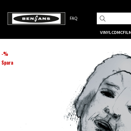
FAQ
VINYL
CD
MC
FIL
-
%
Spara