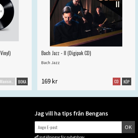
Vinyl)
Bach Jazz - II (Digipak CD)
Bach Jazz
169 kr
Maxisingel
CD
BOKA
KÖP
Jag vill ha tips från Bengans
OK
Inställningar för nyhetsbrev