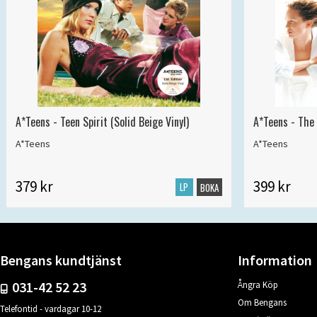
A*Teens - Teen Spirit (Solid Beige Vinyl)
A*Teens - The 
A*Teens
A*Teens
379 kr
399 kr
LP
BOKA
Bengans kundtjänst
Information
031-42 52 23
Ångra Köp
Om Bengans
Telefontid - vardagar 10-12