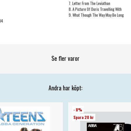
7. Letter From The Leviathan
8. A Picture Of Doris Travelling With
9. What Though The Way May Be Long
14
Se fler varor
Andra har köpt:
- 8%
Spara 20 kr