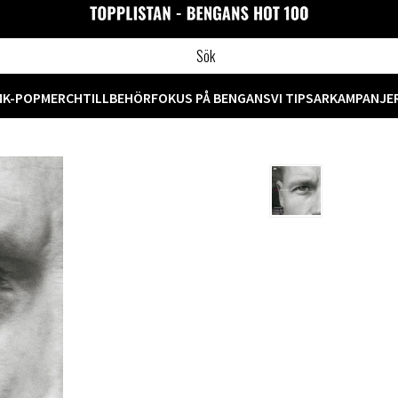
M
K-POP
MERCH
TILLBEHÖR
FOKUS PÅ BENGANS
VI TIPSAR
KAMPANJE