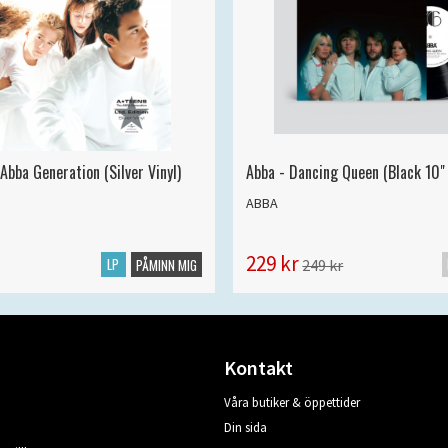
Abba Generation (Silver Vinyl)
Abba - Dancing Queen (Black 10" 
ABBA
229 kr
LP
249 kr
PÅMINN MIG
Kontakt
Våra butiker & öppettider
Din sida