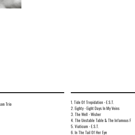
1. Tide Of Trepidation - E.S.T.
son Trio
2. Eighty - Eight Days In My Veins
3. The Well - Wisher
4. The Unstable Table & The Infamous F
5. Viaticum - E.S.T.
6. In The Tail Of Her Eye