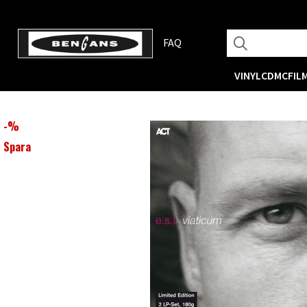
FAQ
VINYL
CD
MC
FIL
-
%
Spara