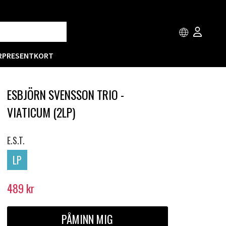
R
PRESENTKORT
ESBJÖRN SVENSSON TRIO -
VIATICUM (2LP)
E.S.T.
LP
489
kr
PÅMINN MIG