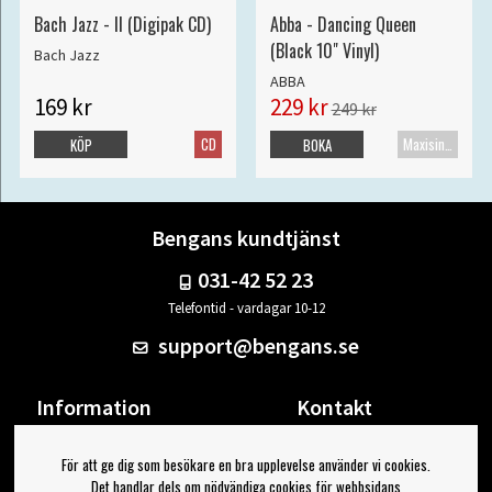
Bach Jazz - II (Digipak CD)
Abba - Dancing Queen
(Black 10" Vinyl)
Bach Jazz
ABBA
169 kr
229 kr
249 kr
CD
Maxisingel
KÖP
BOKA
Bengans kundtjänst
031-42 52 23
Telefontid - vardagar 10-12
support@bengans.se
Information
Kontakt
Ångra Köp
Våra butiker & öppettider
För att ge dig som besökare en bra upplevelse använder vi cookies.
Om Bengans
Din sida
Det handlar dels om nödvändiga cookies för webbsidans