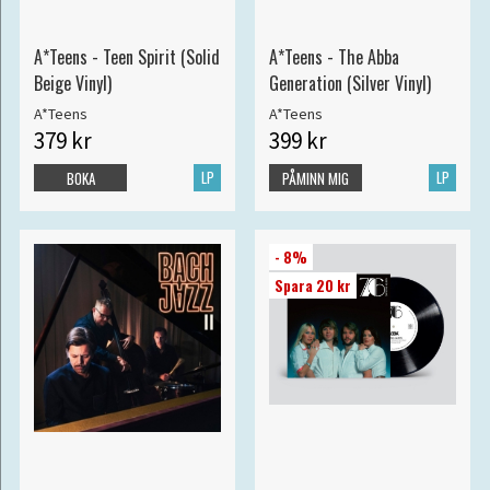
A*Teens - Teen Spirit (Solid
A*Teens - The Abba
Beige Vinyl)
Generation (Silver Vinyl)
A*Teens
A*Teens
379 kr
399 kr
LP
LP
BOKA
PÅMINN MIG
- 8%
Spara 20 kr