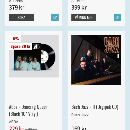
A*Teens
A*Teens
379 kr
399 kr
LP
LP
BOKA
PÅMINN MIG
- 8%
Spara 20 kr
Abba - Dancing Queen
Bach Jazz - II (Digipak CD)
(Black 10" Vinyl)
Bach Jazz
ABBA
229 kr
169 kr
249 kr