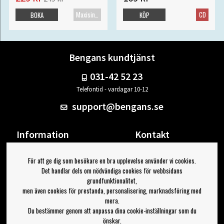
Maxisingel
CD
BOKA
KÖP
Bengans kundtjänst
031-42 52 23
Telefontid - vardagar 10-12
support@bengans.se
Information
Kontakt
Ångra Köp
Våra butiker & öppettider
För att ge dig som besökare en bra upplevelse använder vi cookies.
Om Bengans
Din sida
Det handlar dels om nödvändiga cookies för webbsidans
FAQ / Köp- & Leveransvillkor
Logga ut
grundfunktionalitet,
men även cookies för prestanda, personalisering, marknadsföring med
Jag vill ha tips från Bengans
mera.
Du bestämmer genom att anpassa dina cookie-inställningar som du
OK
önskar.