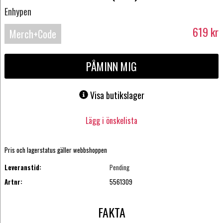
Enhypen
619
kr
Merch+Code
PÅMINN MIG
Visa butikslager
Lägg i önskelista
Pris och lagerstatus gäller webbshoppen
Leveranstid:
Pending
Artnr:
5561309
FAKTA