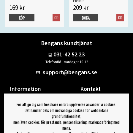
Eleine
169 kr
209 kr
CD
CD
KÖP
BOKA
Bengans kundtjänst
031-42 52 23
Telefontid - vardagar 10-12
support@bengans.se
Information
Kontakt
Ångra Köp
Våra butiker & öppettider
För att ge dig som besökare en bra upplevelse använder vi cookies.
Om Bengans
Din sida
Det handlar dels om nödvändiga cookies för webbsidans
FAQ / Köp- & Leveransvillkor
Logga ut
grundfunktionalitet,
men även cookies för prestanda, personalisering, marknadsföring med
Jag vill ha tips från Bengans
mera.