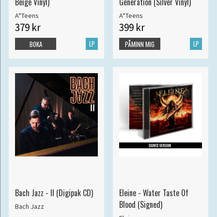
Beige Vinyl)
Generation (Silver Vinyl)
A*Teens
A*Teens
379 kr
399 kr
LP
LP
BOKA
PÅMINN MIG
Bach Jazz - II (Digipak CD)
Eleine - Water Taste Of
Blood (Signed)
Bach Jazz