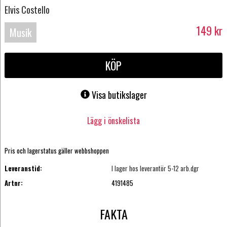
Elvis Costello
149
kr
Musik
Blu-
KÖP
ray
Visa butikslager
Lägg i önskelista
Pris och lagerstatus gäller webbshoppen
Leveranstid:
I lager hos leverantör 5-12 arb.dgr
Artnr:
4191485
FAKTA