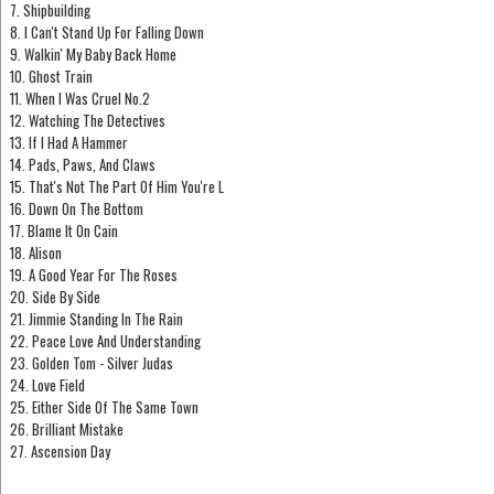
7. Shipbuilding
8. I Can't Stand Up For Falling Down
9. Walkin' My Baby Back Home
10. Ghost Train
11. When I Was Cruel No.2
12. Watching The Detectives
13. If I Had A Hammer
14. Pads, Paws, And Claws
15. That's Not The Part Of Him You're L
16. Down On The Bottom
17. Blame It On Cain
18. Alison
19. A Good Year For The Roses
20. Side By Side
21. Jimmie Standing In The Rain
22. Peace Love And Understanding
23. Golden Tom - Silver Judas
24. Love Field
25. Either Side Of The Same Town
26. Brilliant Mistake
27. Ascension Day