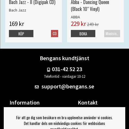
Bach Jazz - II (Digipak CD)
Abba - Dancing Queen
(Black 10" Vinyl)
Bach Jazz
ABBA
169 kr
229 kr
249 kr
CD
Maxisingel
KÖP
BOKA
Bengans kundtjänst
031-42 52 23
Telefontid - vardagar 10-12
support@bengans.se
Information
Kontakt
Ångra Köp
Våra butiker & öppettider
För att ge dig som besökare en bra upplevelse använder vi cookies.
Om Bengans
Din sida
Det handlar dels om nödvändiga cookies för webbsidans
FAQ / Köp- & Leveransvillkor
Logga ut
grundfunktionalitet,