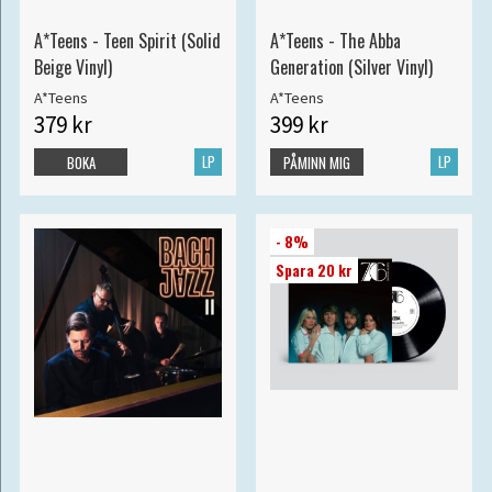
A*Teens - Teen Spirit (Solid
A*Teens - The Abba
Beige Vinyl)
Generation (Silver Vinyl)
A*Teens
A*Teens
379 kr
399 kr
LP
LP
BOKA
PÅMINN MIG
- 8%
Spara 20 kr