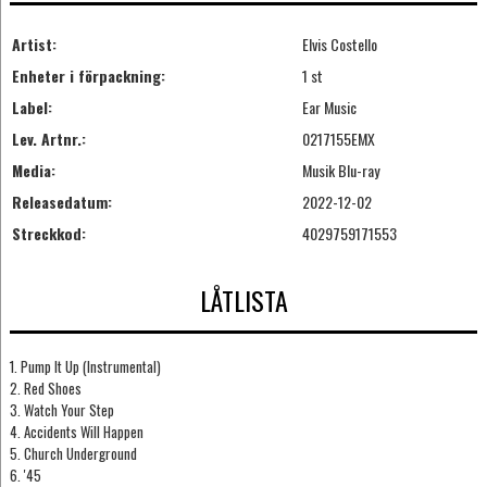
Artist:
Elvis Costello
Enheter i förpackning:
1 st
Label:
Ear Music
Lev. Artnr.:
0217155EMX
Media:
Musik Blu-ray
Releasedatum:
2022-12-02
Streckkod:
4029759171553
LÅTLISTA
1. Pump It Up (Instrumental)
2. Red Shoes
3. Watch Your Step
4. Accidents Will Happen
5. Church Underground
6. '45