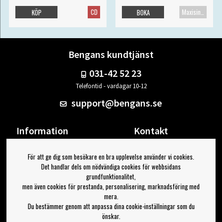
CD
Maxisingel
KÖP
BOKA
Bengans kundtjänst
031-42 52 23
Telefontid - vardagar 10-12
support@bengans.se
Information
Kontakt
Ångra Köp
Våra butiker & öppettider
För att ge dig som besökare en bra upplevelse använder vi cookies.
Om Bengans
Din sida
Det handlar dels om nödvändiga cookies för webbsidans
FAQ / Köp- & Leveransvillkor
Logga ut
grundfunktionalitet,
men även cookies för prestanda, personalisering, marknadsföring med
Jag vill ha tips från Bengans
mera.
Du bestämmer genom att anpassa dina cookie-inställningar som du
OK
önskar.