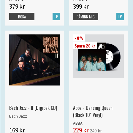
379 kr
399 kr
LP
LP
BOKA
PÅMINN MIG
- 8%
Spara 20 kr
Bach Jazz - II (Digipak CD)
Abba - Dancing Queen
(Black 10" Vinyl)
Bach Jazz
ABBA
169 kr
229 kr
249 kr