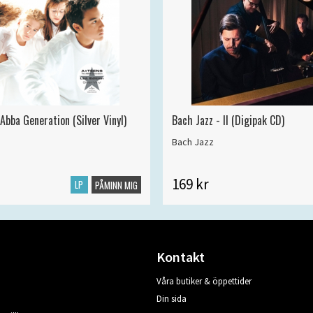
Abba Generation (Silver Vinyl)
Bach Jazz - II (Digipak CD)
Bach Jazz
169 kr
LP
PÅMINN MIG
Kontakt
Våra butiker & öppettider
Din sida