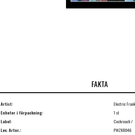
FAKTA
Artist:
Electric Fran
Enheter i förpackning:
1 st
Label:
Cockroach /
Lev. Artnr.:
PWZKR046