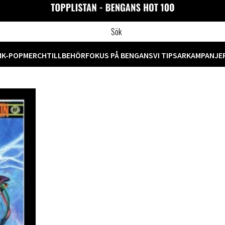
M
K-POP
MERCH
TILLBEHÖR
FOKUS PÅ BENGANS
VI TIPSAR
KAMPANJE