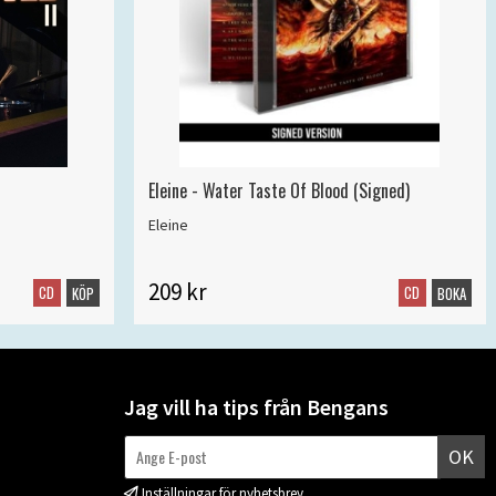
Eleine - Water Taste Of Blood (Signed)
Eleine
209 kr
CD
CD
KÖP
BOKA
Jag vill ha tips från Bengans
OK
Inställningar för nyhetsbrev