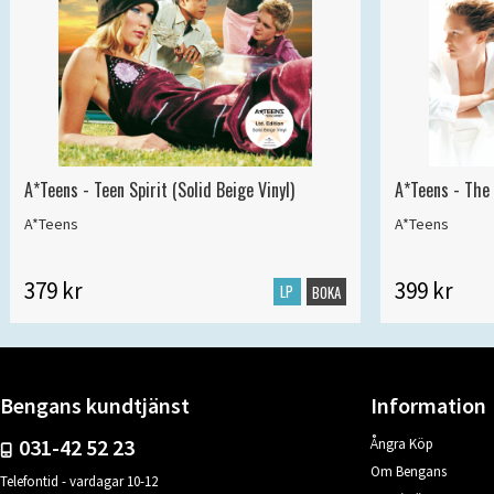
A*Teens - Teen Spirit (Solid Beige Vinyl)
A*Teens - The 
A*Teens
A*Teens
379 kr
399 kr
LP
BOKA
Bengans kundtjänst
Information
031-42 52 23
Ångra Köp
Om Bengans
Telefontid - vardagar 10-12