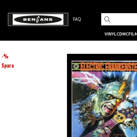
FAQ
VINYL
CD
MC
FIL
-
%
Spara