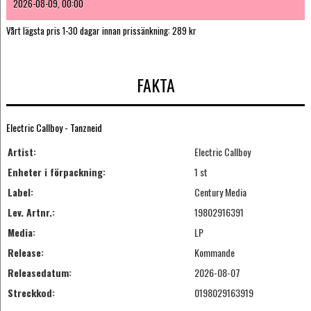
2026-08-09, 00:00
Vårt lägsta pris 1-30 dagar innan prissänkning:
289 kr
FAKTA
Electric Callboy - Tanzneid
Artist:
Electric Callboy
Enheter i förpackning:
1 st
Label:
Century Media
Lev. Artnr.:
19802916391
Media:
LP
Release:
Kommande
Releasedatum:
2026-08-07
Streckkod:
0198029163919