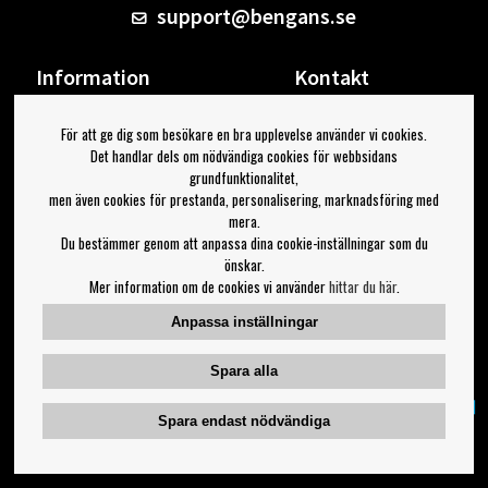
support@bengans.se
Information
Kontakt
Ångra Köp
Våra butiker & öppettider
För att ge dig som besökare en bra upplevelse använder vi cookies.
Om Bengans
Din sida
Det handlar dels om nödvändiga cookies för webbsidans
FAQ / Köp- & Leveransvillkor
Logga ut
grundfunktionalitet,
men även cookies för prestanda, personalisering, marknadsföring med
Jag vill ha tips från Bengans
mera.
Du bestämmer genom att anpassa dina cookie-inställningar som du
OK
önskar.
Mer information om de cookies vi använder
hittar du här
.
Inställningar för nyhetsbrev
Anpassa inställningar
Följ oss på:
Spara alla
Spara endast nödvändiga
Copyright 2023 Bengans E-Handel | Est. 1974