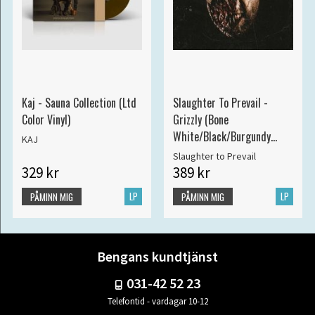
Kaj - Sauna Collection (Ltd
Slaughter To Prevail -
Color Vinyl)
Grizzly (Bone
White/Black/Burgundy
KAJ
Splatter Vinyl)
Slaughter to Prevail
329 kr
389 kr
LP
LP
PÅMINN MIG
PÅMINN MIG
Bengans kundtjänst
031-42 52 23
Telefontid - vardagar 10-12