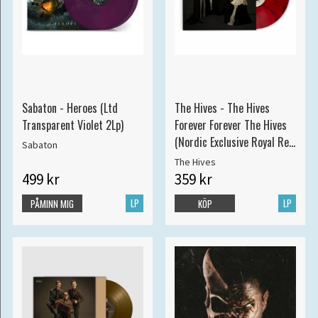
Sabaton - Heroes (Ltd
The Hives - The Hives
Transparent Violet 2Lp)
Forever Forever The Hives
(Nordic Exclusive Royal Red
Sabaton
Vinyl)
The Hives
499 kr
359 kr
LP
LP
PÅMINN MIG
KÖP