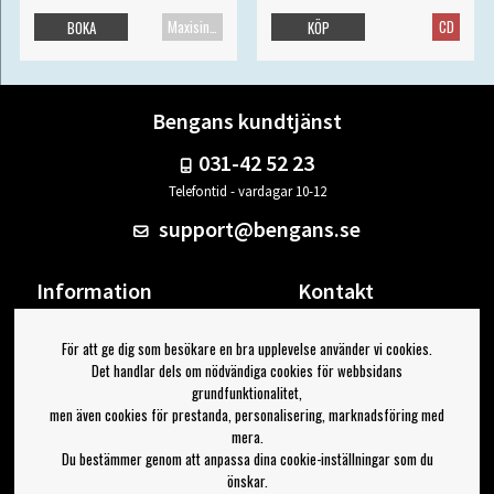
Maxisingel
CD
BOKA
KÖP
Bengans kundtjänst
031-42 52 23
Telefontid - vardagar 10-12
support@bengans.se
Information
Kontakt
Ångra Köp
Våra butiker & öppettider
För att ge dig som besökare en bra upplevelse använder vi cookies.
Om Bengans
Din sida
Det handlar dels om nödvändiga cookies för webbsidans
FAQ / Köp- & Leveransvillkor
Logga ut
grundfunktionalitet,
men även cookies för prestanda, personalisering, marknadsföring med
Jag vill ha tips från Bengans
mera.
Du bestämmer genom att anpassa dina cookie-inställningar som du
OK
önskar.