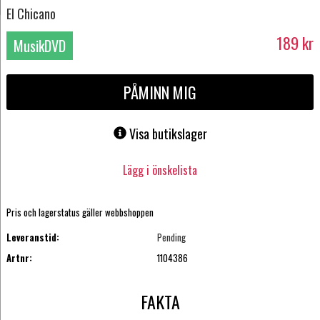
El Chicano
189
kr
MusikDVD
PÅMINN MIG
Visa butikslager
Lägg i önskelista
Pris och lagerstatus gäller webbshoppen
Leveranstid:
Pending
Artnr:
1104386
FAKTA