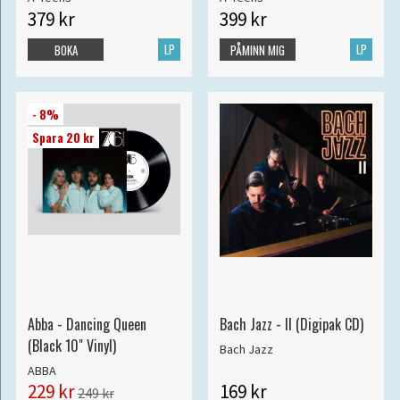
379 kr
399 kr
LP
LP
BOKA
PÅMINN MIG
- 8%
Spara 20 kr
Abba - Dancing Queen
Bach Jazz - II (Digipak CD)
(Black 10" Vinyl)
Bach Jazz
ABBA
229 kr
169 kr
249 kr