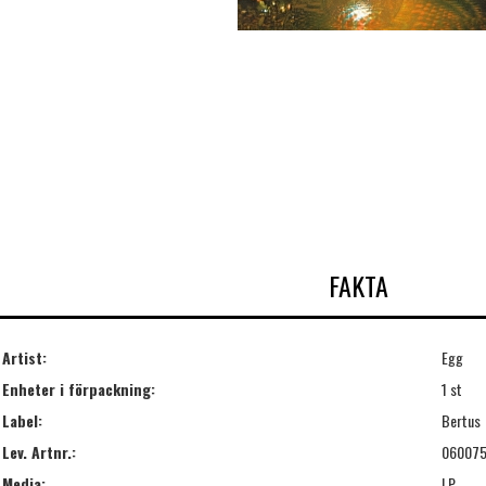
FAKTA
Artist:
Egg
Enheter i förpackning:
1 st
Label:
Bertus
Lev. Artnr.:
06007
Media:
LP