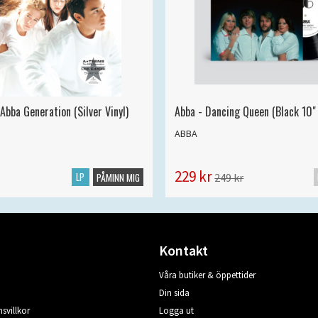
Abba Generation (Silver Vinyl)
Abba - Dancing Queen (Black 10" 
ABBA
229 kr
LP
249 kr
PÅMINN MIG
Kontakt
Våra butiker & öppettider
Din sida
svillkor
Logga ut