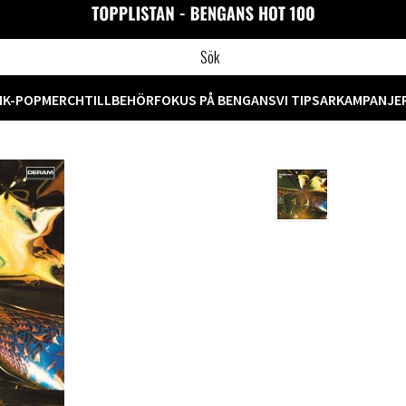
M
K-POP
MERCH
TILLBEHÖR
FOKUS PÅ BENGANS
VI TIPSAR
KAMPANJE