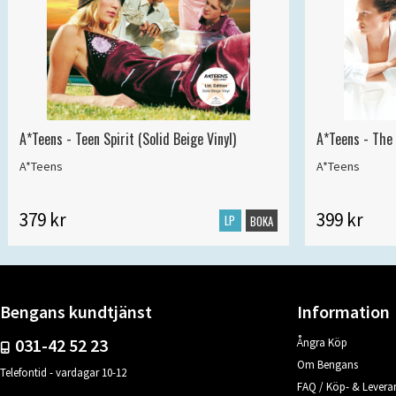
A*Teens - Teen Spirit (Solid Beige Vinyl)
A*Teens - The 
A*Teens
A*Teens
379 kr
399 kr
LP
BOKA
Bengans kundtjänst
Information
031-42 52 23
Ångra Köp
Om Bengans
Telefontid - vardagar 10-12
FAQ / Köp- & Leveran