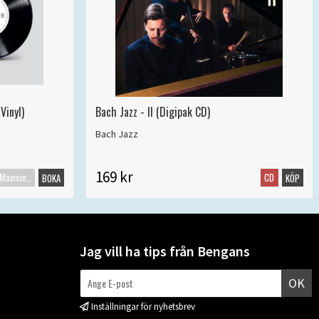
Vinyl)
Bach Jazz - II (Digipak CD)
Bach Jazz
169 kr
Maxisingel
CD
BOKA
KÖP
Jag vill ha tips från Bengans
OK
Inställningar för nyhetsbrev