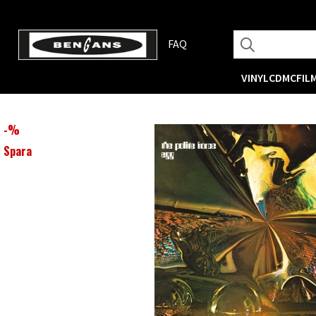
FAQ
VINYL
CD
MC
FIL
-
%
Spara