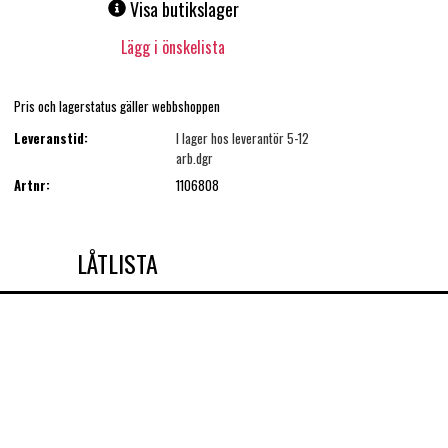
Visa butikslager
Lägg i önskelista
Pris och lagerstatus gäller webbshoppen
Leveranstid:
I lager hos leverantör 5-12
arb.dgr
Artnr:
1106808
LÅTLISTA