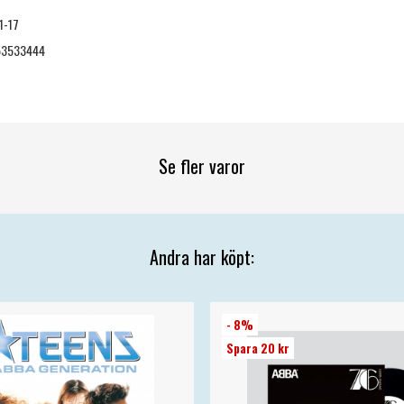
1-17
53533444
Se fler varor
Andra har köpt:
- 8%
Spara 20 kr