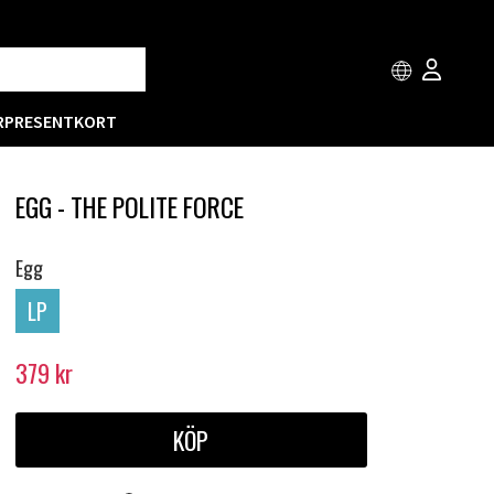
R
PRESENTKORT
EGG - THE POLITE FORCE
Egg
LP
379
kr
KÖP