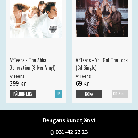
A*Teens - The Abba
A*Teens - You Got The Look
Generation (Silver Vinyl)
(Cd Single)
A*Teens
A*Teens
399 kr
69 kr
LP
CD-Singel
PÅMINN MIG
BOKA
Bengans kundtjänst
031-42 52 23