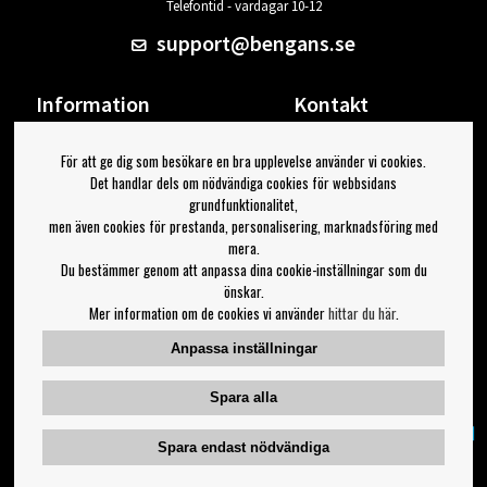
Telefontid - vardagar 10-12
support@bengans.se
Information
Kontakt
Ångra Köp
Våra butiker & öppettider
För att ge dig som besökare en bra upplevelse använder vi cookies.
Om Bengans
Din sida
Det handlar dels om nödvändiga cookies för webbsidans
FAQ / Köp- & Leveransvillkor
Logga ut
grundfunktionalitet,
men även cookies för prestanda, personalisering, marknadsföring med
Jag vill ha tips från Bengans
mera.
Du bestämmer genom att anpassa dina cookie-inställningar som du
OK
önskar.
Mer information om de cookies vi använder
hittar du här
.
Inställningar för nyhetsbrev
Anpassa inställningar
Följ oss på:
Spara alla
Spara endast nödvändiga
Copyright 2023 Bengans E-Handel | Est. 1974