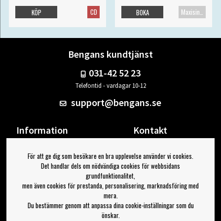
CD
Maxisingel
KÖP
BOKA
Bengans kundtjänst
031-42 52 23
Telefontid - vardagar 10-12
support@bengans.se
Information
Kontakt
Ångra Köp
Våra butiker & öppettider
För att ge dig som besökare en bra upplevelse använder vi cookies.
Om Bengans
Din sida
Det handlar dels om nödvändiga cookies för webbsidans
FAQ / Köp- & Leveransvillkor
Logga ut
grundfunktionalitet,
men även cookies för prestanda, personalisering, marknadsföring med
Jag vill ha tips från Bengans
mera.
Du bestämmer genom att anpassa dina cookie-inställningar som du
OK
önskar.