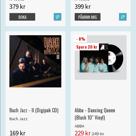
379 kr
399 kr
LP
LP
BOKA
PÅMINN MIG
- 8%
Spara 20 kr
Bach Jazz - II (Digipak CD)
Abba - Dancing Queen
(Black 10" Vinyl)
Bach Jazz
ABBA
169 kr
229 kr
249 kr