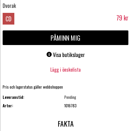
Dvorak
79
kr
CD
PÅMINN MIG
Visa butikslager
Lägg i önskelista
Pris och lagerstatus gäller webbshoppen
Leveranstid:
Pending
Artnr:
1016783
FAKTA