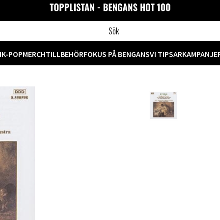
M
K-POP
MERCH
TILLBEHÖR
FOKUS PÅ BENGANS
VI TIPSAR
KAMPANJE