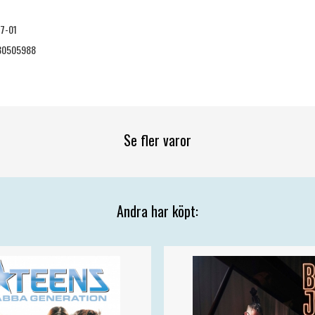
7-01
30505988
Se fler varor
Andra har köpt: