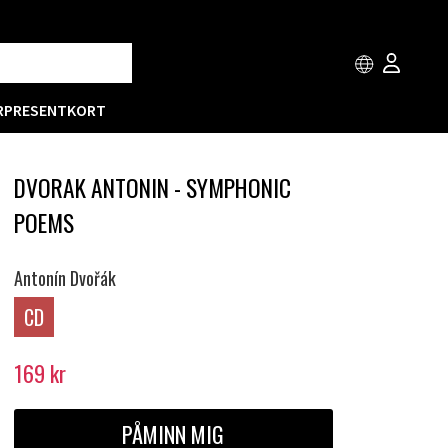
R
PRESENTKORT
DVORAK ANTONIN - SYMPHONIC
POEMS
Antonín Dvořák
CD
169
kr
PÅMINN MIG