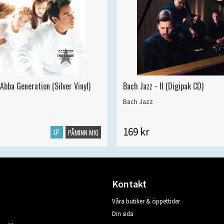
Abba Generation (Silver Vinyl)
Bach Jazz - II (Digipak CD)
Bach Jazz
169 kr
LP
PÅMINN MIG
Kontakt
Våra butiker & öppettider
Din sida