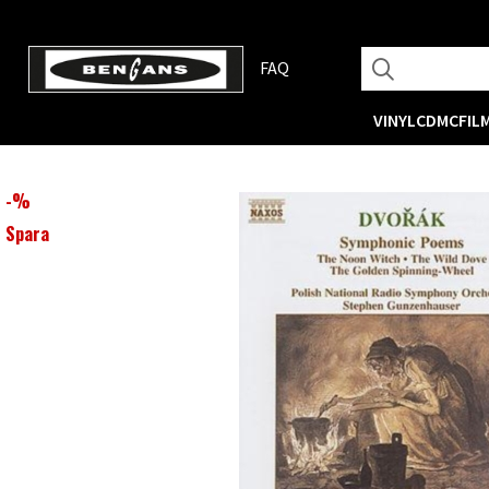
FAQ
VINYL
CD
MC
FIL
-
%
Spara