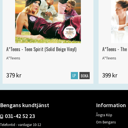
A*Teens - Teen Spirit (Solid Beige Vinyl)
A*Teens - The 
A*Teens
A*Teens
379 kr
399 kr
LP
BOKA
Bengans kundtjänst
Information
031-42 52 23
Ångra Köp
Om Bengans
Telefontid - vardagar 10-12