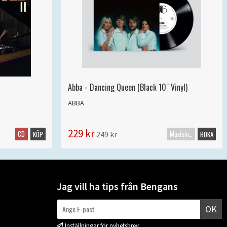
Abba - Dancing Queen (Black 10" Vinyl)
ABBA
229 kr
CD
Maxisingel
249 kr
KÖP
BOKA
Jag vill ha tips från Bengans
OK
Inställningar för nyhetsbrev