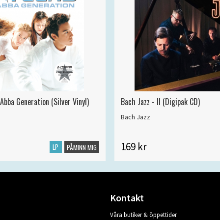
Abba Generation (Silver Vinyl)
Bach Jazz - II (Digipak CD)
Bach Jazz
169 kr
LP
PÅMINN MIG
Kontakt
Våra butiker & öppettider