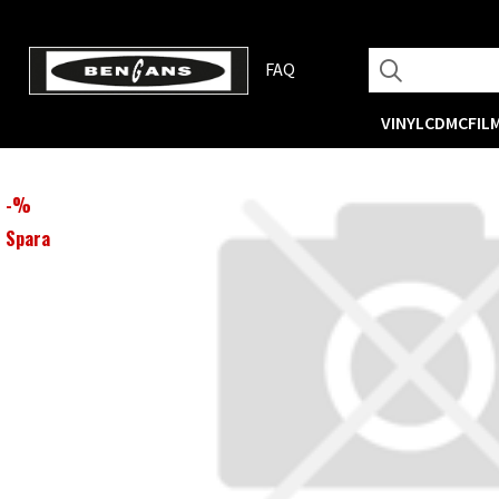
FAQ
VINYL
CD
MC
FIL
-
%
Spara