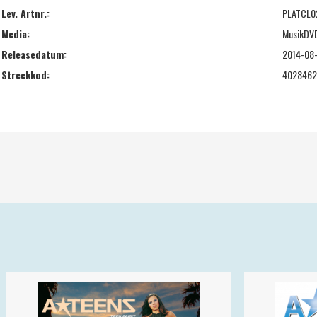
Lev. Artnr.:
PLATCL0
Media:
MusikDV
Releasedatum:
2014-08
Streckkod:
4028462