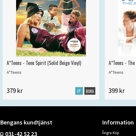
A*Teens - Teen Spirit (Solid Beige Vinyl)
A*Teens - The 
A*Teens
A*Teens
379 kr
399 kr
LP
BOKA
Bengans kundtjänst
Information
031-42 52 23
Ångra Köp