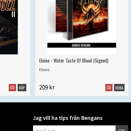
Eleine - Water Taste Of Blood (Signed)
Eleine
209 kr
CD
CD
KÖP
BOKA
Jag vill ha tips från Bengans
OK