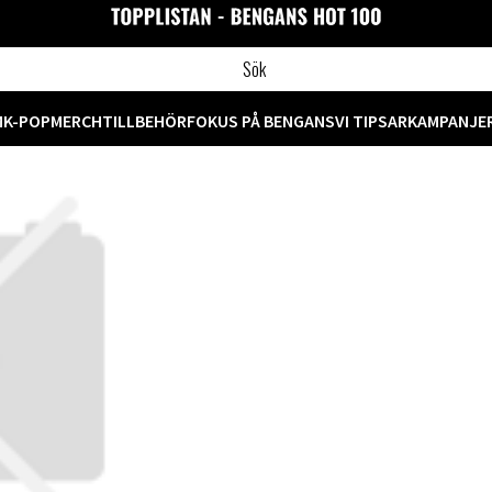
M
K-POP
MERCH
TILLBEHÖR
FOKUS PÅ BENGANS
VI TIPSAR
KAMPANJE