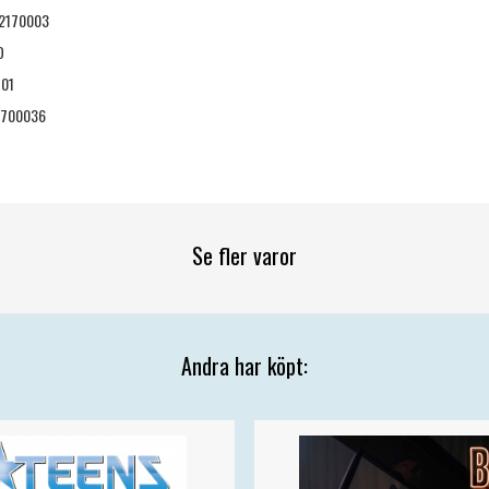
2170003
D
-01
700036
Se fler varor
Andra har köpt: