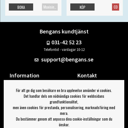
Maxisingel
CD
BOKA
KÖP
Bengans kundtjänst
031-42 52 23
Telefontid - vardagar 10-12
support@bengans.se
Information
Kontakt
Ångra Köp
Våra butiker & öppettider
För att ge dig som besökare en bra upplevelse använder vi cookies.
Om Bengans
Din sida
Det handlar dels om nödvändiga cookies för webbsidans
FAQ / Köp- & Leveransvillkor
Logga ut
grundfunktionalitet,
men även cookies för prestanda, personalisering, marknadsföring med
Jag vill ha tips från Bengans
mera.
Du bestämmer genom att anpassa dina cookie-inställningar som du
OK
önskar.