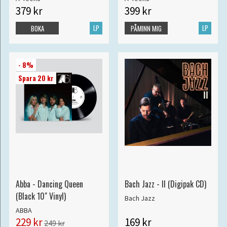
379 kr
399 kr
LP
LP
BOKA
PÅMINN MIG
- 8%
Spara 20 kr
Abba - Dancing Queen
Bach Jazz - II (Digipak CD)
(Black 10" Vinyl)
Bach Jazz
ABBA
229 kr
169 kr
249 kr