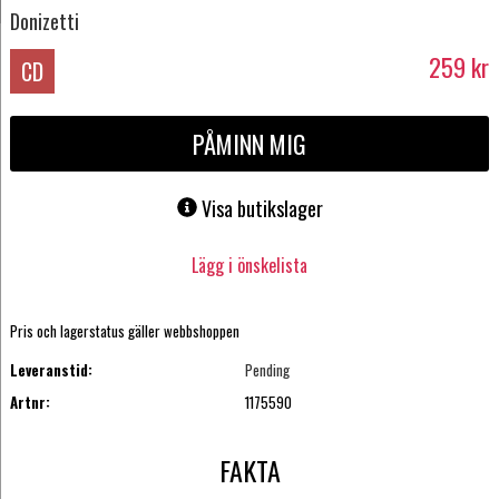
Donizetti
259
kr
CD
PÅMINN MIG
Visa butikslager
Lägg i önskelista
Pris och lagerstatus gäller webbshoppen
Leveranstid:
Pending
Artnr:
1175590
FAKTA