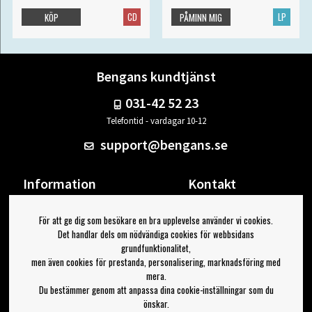
CD
LP
KÖP
PÅMINN MIG
Bengans kundtjänst
031-42 52 23
Telefontid - vardagar 10-12
support@bengans.se
Information
Kontakt
Ångra Köp
Våra butiker & öppettider
För att ge dig som besökare en bra upplevelse använder vi cookies.
Om Bengans
Din sida
Det handlar dels om nödvändiga cookies för webbsidans
FAQ / Köp- & Leveransvillkor
Logga ut
grundfunktionalitet,
men även cookies för prestanda, personalisering, marknadsföring med
Jag vill ha tips från Bengans
mera.
Du bestämmer genom att anpassa dina cookie-inställningar som du
OK
önskar.