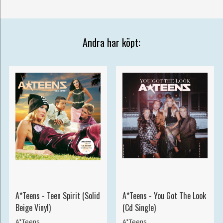
Andra har köpt:
A*Teens - Teen Spirit (Solid
A*Teens - You Got The Look
Beige Vinyl)
(Cd Single)
A*Teens
A*Teens