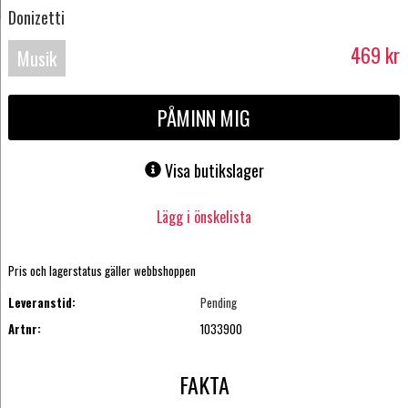
Donizetti
469
kr
Musik
Blu-
PÅMINN MIG
ray
Visa butikslager
Lägg i önskelista
Pris och lagerstatus gäller webbshoppen
Leveranstid:
Pending
Artnr:
1033900
FAKTA