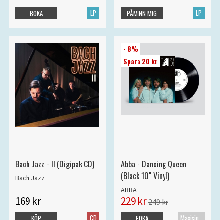
LP
LP
BOKA
PÅMINN MIG
- 8%
Spara 20 kr
Bach Jazz - II (Digipak CD)
Abba - Dancing Queen
(Black 10" Vinyl)
Bach Jazz
ABBA
169 kr
229 kr
249 kr
CD
Maxisingel
KÖP
BOKA