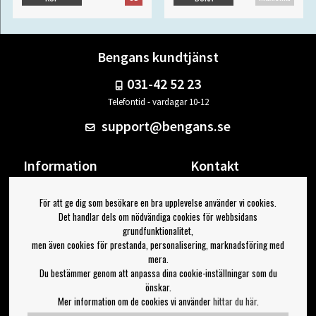
Bengans kundtjänst
031-42 52 23
Telefontid - vardagar 10-12
support@bengans.se
Information
Kontakt
Ångra Köp
Våra butiker & öppettider
För att ge dig som besökare en bra upplevelse använder vi cookies.
Om Bengans
Din sida
Det handlar dels om nödvändiga cookies för webbsidans
FAQ / Köp- & Leveransvillkor
Logga ut
grundfunktionalitet,
men även cookies för prestanda, personalisering, marknadsföring med
Jag vill ha tips från Bengans
mera.
Du bestämmer genom att anpassa dina cookie-inställningar som du
OK
önskar.
Mer information om de cookies vi använder
hittar du här
.
Inställningar för nyhetsbrev