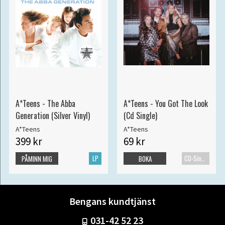
A*Teens - The Abba
A*Teens - You Got The Look
Generation (Silver Vinyl)
(Cd Single)
A*Teens
A*Teens
399 kr
69 kr
LP
CD-Singel
PÅMINN MIG
BOKA
Bengans kundtjänst
031-42 52 23