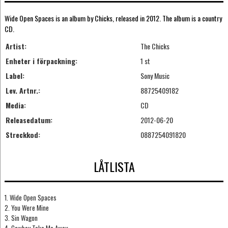
Wide Open Spaces is an album by Chicks, released in 2012. The album is a country
CD.
Artist:
The Chicks
Enheter i förpackning:
1 st
Label:
Sony Music
Lev. Artnr.:
88725409182
Media:
CD
Releasedatum:
2012-06-20
Streckkod:
0887254091820
LÅTLISTA
1. Wide Open Spaces
2. You Were Mine
3. Sin Wagon