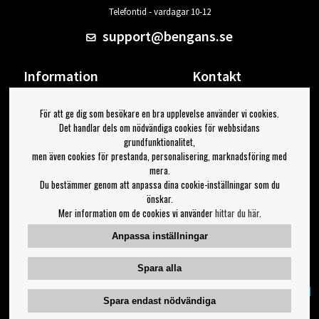
Telefontid - vardagar 10-12
support@bengans.se
Information
Kontakt
Ångra Köp
Våra butiker & öppettider
För att ge dig som besökare en bra upplevelse använder vi cookies.
Om Bengans
Din sida
Det handlar dels om nödvändiga cookies för webbsidans
FAQ / Köp- & Leveransvillkor
Logga ut
grundfunktionalitet,
men även cookies för prestanda, personalisering, marknadsföring med
Jag vill ha tips från Bengans
mera.
Du bestämmer genom att anpassa dina cookie-inställningar som du
OK
önskar.
Mer information om de cookies vi använder
hittar du här
.
Inställningar för nyhetsbrev
Anpassa inställningar
Följ oss på:
Spara alla
Spara endast nödvändiga